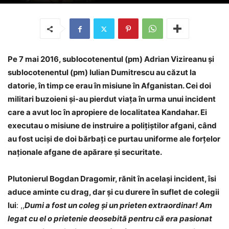
Pe 7 mai 2016, sublocotenentul (pm) Adrian Vizireanu și
sublocotenentul (pm) Iulian Dumitrescu au căzut la
datorie, în timp ce erau în misiune în Afganistan. Cei doi
militari buzoieni şi-au pierdut viaţa în urma unui incident
care a avut loc în apropiere de localitatea Kandahar. Ei
executau o misiune de instruire a poliţiştilor afgani, când
au fost uciși de doi bărbați ce purtau uniforme ale forțelor
naționale afgane de apărare și securitate.
Plutonierul Bogdan Dragomir, rănit în acelaşi incident, îsi
aduce aminte cu drag, dar și cu durere în suflet de colegii
lui
: ,,
Dumi a fost un coleg și un prieten extraordinar! Am
legat cu el o prietenie deosebită pentru că era pasionat