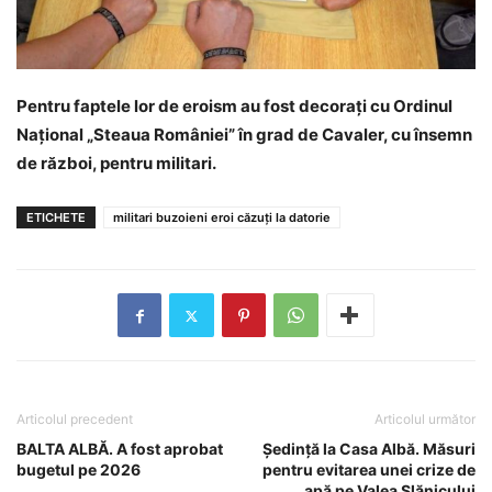
Pentru faptele lor de eroism au fost decorați cu Ordinul
Naţional „Steaua României” în grad de Cavaler, cu însemn
de război, pentru militari.
ETICHETE
militari buzoieni eroi căzuți la datorie
Articolul precedent
Articolul următor
BALTA ALBĂ. A fost aprobat
Ședință la Casa Albă. Măsuri
bugetul pe 2026
pentru evitarea unei crize de
apă pe Valea Slănicului