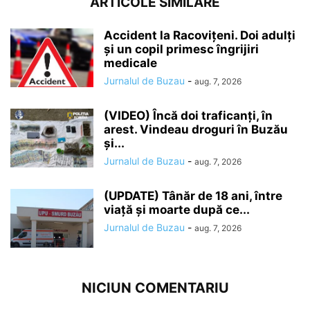
ARTICOLE SIMILARE
Accident la Racovițeni. Doi adulți
și un copil primesc îngrijiri
medicale
Jurnalul de Buzau
-
aug. 7, 2026
(VIDEO) Încă doi traficanți, în
arest. Vindeau droguri în Buzău
și...
Jurnalul de Buzau
-
aug. 7, 2026
(UPDATE) Tânăr de 18 ani, între
viață și moarte după ce...
Jurnalul de Buzau
-
aug. 7, 2026
NICIUN COMENTARIU