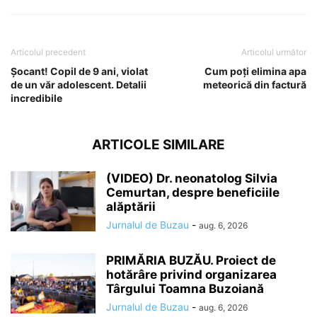
Articolul precedent
Articolul următor
Șocant! Copil de 9 ani, violat
Cum poți elimina apa
de un văr adolescent. Detalii
meteorică din factură
incredibile
ARTICOLE SIMILARE
(VIDEO) Dr. neonatolog Silvia
Cemurtan, despre beneficiile
alăptării
Jurnalul de Buzau
-
aug. 6, 2026
PRIMĂRIA BUZĂU. Proiect de
hotărâre privind organizarea
Târgului Toamna Buzoiană
Jurnalul de Buzau
-
aug. 6, 2026