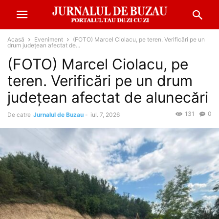
Acasă
Eveniment
(FOTO) Marcel Ciolacu, pe teren. Verificări pe un
drum județean afectat de...
(FOTO) Marcel Ciolacu, pe
teren. Verificări pe un drum
județean afectat de alunecări
131
0
De catre
Jurnalul de Buzau
-
iul. 7, 2026