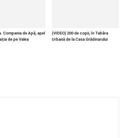
pa. Compania de Apă, apel
(VIDEO) 200 de copii, în Tabăra
ația de pe Valea
Urbană de la Casa Grădinarului