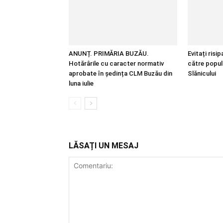
ANUNȚ. PRIMĂRIA BUZĂU.
Evitați risi
Hotărârile cu caracter normativ
către popul
aprobate în ședința CLM Buzău din
Slănicului
luna iulie
LĂSAȚI UN MESAJ