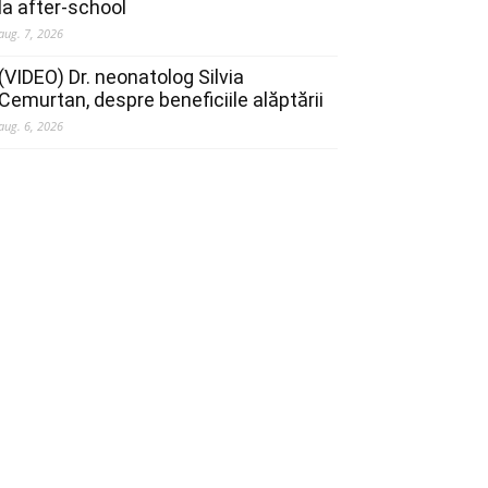
la after-school
aug. 7, 2026
(VIDEO) Dr. neonatolog Silvia
Cemurtan, despre beneficiile alăptării
aug. 6, 2026