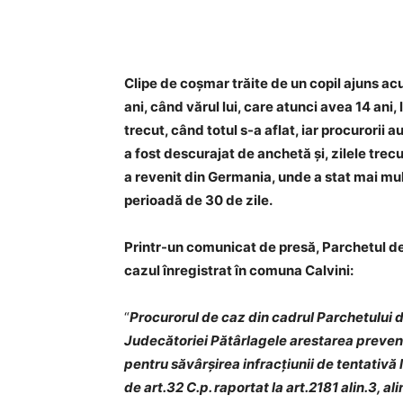
Acțiune
Clipe de coșmar trăite de un copil ajuns acu
ani, când vărul lui, care atunci avea 14 ani,
trecut, când totul s-a aflat, iar procurorii
a fost descurajat de anchetă și, zilele trecu
a revenit din Germania, unde a stat mai mul
perioadă de 30 de zile.
Printr-un comunicat de presă, Parchetul de
cazul înregistrat în comuna Calvini:
“
Procurorul de caz din cadrul Parchetului d
Judecătoriei Pătârlagele arestarea preventi
pentru săvârșirea infracțiunii de tentativă 
de art.32 C.p. raportat la art.2181 alin.3, alin