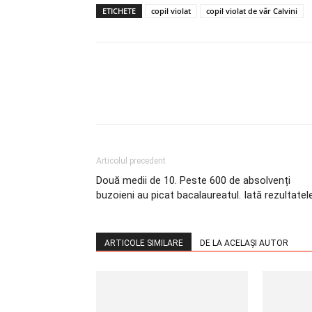
ETICHETE
copil violat
copil violat de văr Calvini
Articolul precedent
Două medii de 10. Peste 600 de absolvenți
buzoieni au picat bacalaureatul. Iată rezultatel
ARTICOLE SIMILARE
DE LA ACELAȘI AUTOR