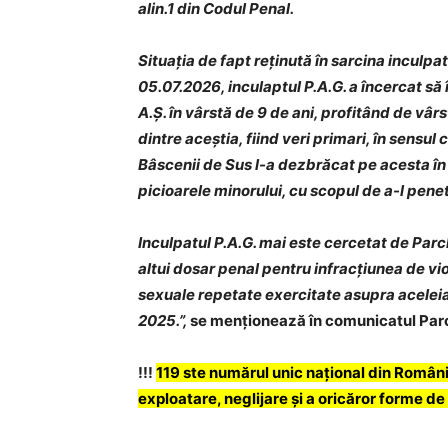
alin.1 din Codul Penal.
Situaţia de fapt reţinută în sarcina inculp
05.07.2026, inculaptul P.A.G. a încercat să 
A.Ș. în vârstă de 9 de ani, profitând de vâr
dintre aceștia, fiind veri primari, în sensu
Bâscenii de Sus l-a dezbrăcat pe acesta în 
picioarele minorului, cu scopul de a-l penet
Inculpatul P.A.G. mai este cercetat de Par
altui dosar penal pentru infracțiunea de vi
sexuale repetate exercitate asupra acele
2025.”,
se men
ționează în comunicatul Par
!!!
119 ste numărul unic național din România
exploatare, neglijare și a oricăror forme de