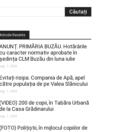
Articole Recente:
ANUNȚ. PRIMĂRIA BUZĂU. Hotărârile
cu caracter normativ aprobate în
ședința CLM Buzău din luna iulie
aug. 7, 2026
Evitați risipa. Compania de Apă, apel
către populația de pe Valea Slănicului
aug. 7, 2026
(VIDEO) 200 de copii, în Tabăra Urbană
de la Casa Grădinarului
aug. 7, 2026
(FOTO) Polițiștii, în mijlocul copiilor de