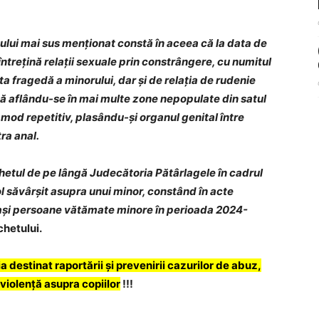
atului mai sus menţionat constă în aceea că la data de
întrețină relații sexuale prin constrângere, cu numitul
sta fragedă a minorului, dar și de relația de rudenie
l că aflându-se în mai multe zone nepopulate din satul
mod repetitiv, plasându-și organul genital între
ra anal.
chetul de pe lângă Judecătoria Pătârlagele în cadrul
ol săvârșit asupra unui minor, constând în acte
iași persoane vătămate minore în perioada 2024-
chetului.
 destinat raportării și prevenirii cazurilor de abuz,
 violență asupra copiilor
!!!