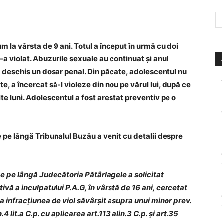
m la vârsta de 9 ani. Totul a început în urmă cu doi
 l-a violat. Abuzurile sexuale au continuat și anul
 au deschis un dosar penal. Din păcate, adolescentul nu
te, a încercat să-l violeze din nou pe vărul lui, după ce
te luni. Adolescentul a fost arestat preventiv pe o
 pe l
ângă Tribunalul Buzău
a venit cu detalii despre
e pe lângă Judecătoria Pătârlagele a solicitat
vă a inculpatului P.A.G, în vârstă de 16 ani, cercetat
la infracțiunea de viol săvârșit asupra unui minor prev.
.4 lit.a C.p. cu aplicarea art.113 alin.3 C.p. și art.35