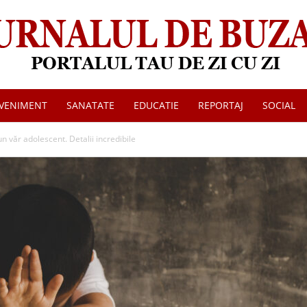
VENIMENT
SANATATE
EDUCATIE
REPORTAJ
SOCIAL
Jurnalul
un văr adolescent. Detalii incredibile
de
Buzau