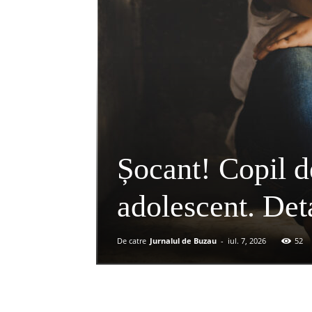
Șocant! Copil de
adolescent. Deta
De catre
Jurnalul de Buzau
-
iul. 7, 2026
52