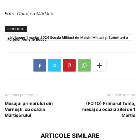
Foto: Chiosea Mădălin
ETICHETE
sărbătoare 1 martie 2024 Școala Militară de Maiștri Militari și Subofițeri a
Forțelor Aeriene Boboc
Articolul precedent
Articolul următor
Mesajul primarului din
(FOTO) Primarul Toma,
Vernești, cu ocazia
mesaj cu ocazia zilei de 1
Mărțișorului
Martie
ARTICOLE SIMILARE