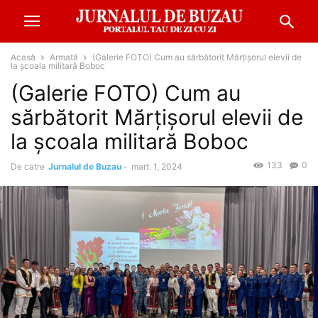
Acasă
Armată
(Galerie FOTO) Cum au sărbătorit Mărțișorul elevii de
la școala militară Boboc
(Galerie FOTO) Cum au
sărbătorit Mărțișorul elevii de
la școala militară Boboc
133
0
De catre
Jurnalul de Buzau
-
mart. 1, 2024