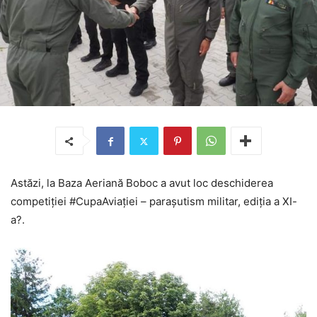
Astăzi, la Baza Aeriană Boboc a avut loc deschiderea
competiției #CupaAviației – parașutism militar, ediția a XI-
a?.