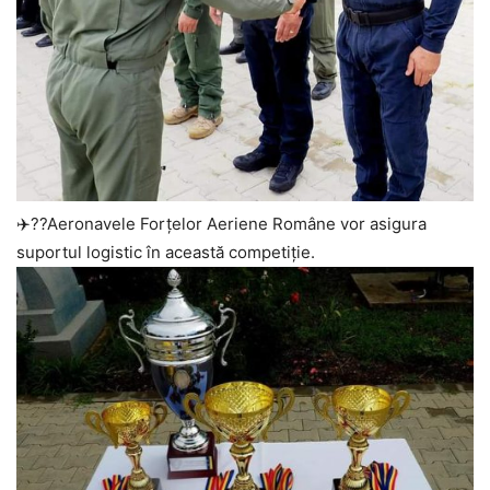
✈️??Aeronavele Forțelor Aeriene Române vor asigura
suportul logistic în această competiție.