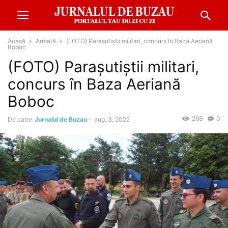
Acasă
Armată
(FOTO) Parașutiștii militari, concurs în Baza Aeriană
Boboc
(FOTO) Parașutiștii militari,
concurs în Baza Aeriană
Boboc
268
0
De catre
Jurnalul de Buzau
-
aug. 3, 2022