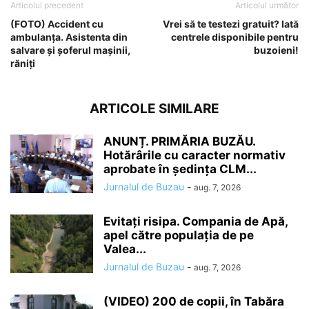
Articolul precedent
Articolul următor
(FOTO) Accident cu
Vrei să te testezi gratuit? Iată
ambulanța. Asistenta din
centrele disponibile pentru
salvare și șoferul mașinii,
buzoieni!
răniți
ARTICOLE SIMILARE
ANUNȚ. PRIMĂRIA BUZĂU.
Hotărârile cu caracter normativ
aprobate în ședința CLM...
Jurnalul de Buzau
-
aug. 7, 2026
Evitați risipa. Compania de Apă,
apel către populația de pe
Valea...
Jurnalul de Buzau
-
aug. 7, 2026
(VIDEO) 200 de copii, în Tabăra