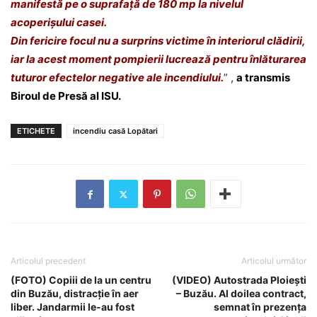
manifestă pe o suprafață de 180 mp la nivelul
acoperișului casei.
Din fericire focul nu a surprins victime în interiorul clădirii,
iar la acest moment pompierii lucrează pentru înlăturarea
tuturor efectelor negative ale incendiului.
” ,
a transmis
Biroul de Presă al ISU.
ETICHETE
incendiu casă Lopătari
Articolul precedent
Articolul următor
(FOTO) Copiii de la un centru
(VIDEO) Autostrada Ploiești
din Buzău, distracție în aer
– Buzău. Al doilea contract,
liber. Jandarmii le-au fost
semnat în prezența