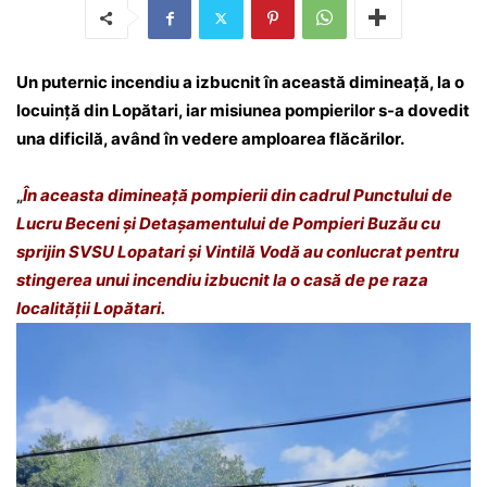
Un puternic incendiu a izbucnit în această dimineață, la o
locuință din Lopătari, iar misiunea pompierilor s-a dovedit
una dificilă, având în vedere amploarea flăcărilor.
„
În aceasta dimineață pompierii din cadrul Punctului de
Lucru Beceni și Detașamentului de Pompieri Buzău cu
sprijin SVSU Lopatari și Vintilă Vodă au conlucrat pentru
stingerea unui incendiu izbucnit la o casă de pe raza
localității Lopătari.