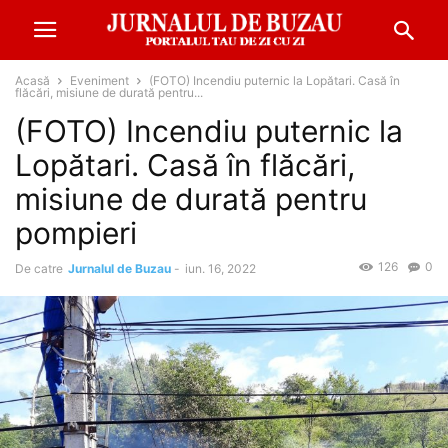
Acasă
Eveniment
(FOTO) Incendiu puternic la Lopătari. Casă în
flăcări, misiune de durată pentru...
(FOTO) Incendiu puternic la
Lopătari. Casă în flăcări,
misiune de durată pentru
pompieri
126
0
De catre
Jurnalul de Buzau
-
iun. 16, 2022