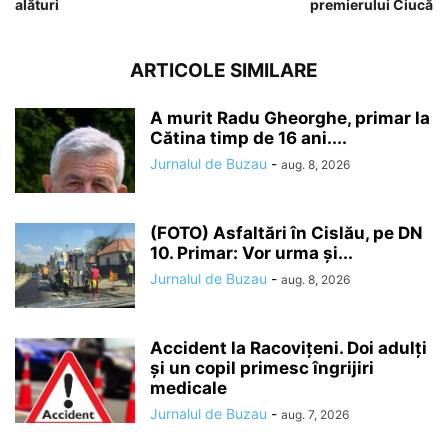
alături
premierului Ciucă
ARTICOLE SIMILARE
A murit Radu Gheorghe, primar la
Cătina timp de 16 ani....
Jurnalul de Buzau
-
aug. 8, 2026
(FOTO) Asfaltări în Cislău, pe DN
10. Primar: Vor urma și...
Jurnalul de Buzau
-
aug. 8, 2026
Accident la Racovițeni. Doi adulți
și un copil primesc îngrijiri
medicale
Jurnalul de Buzau
-
aug. 7, 2026