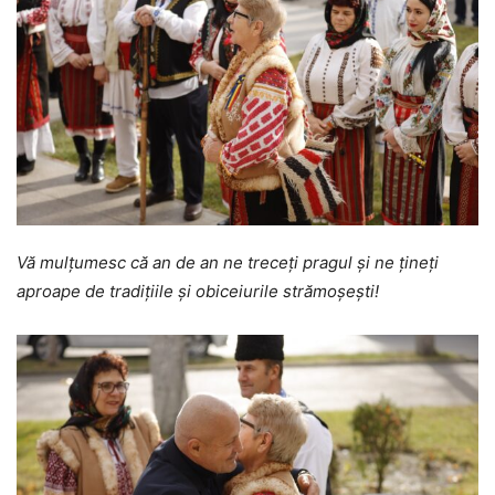
Vă mulțumesc că an de an ne treceți pragul și ne țineți
aproape de tradițiile și obiceiurile strămoșești!