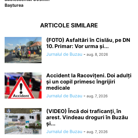
Bașturea
ARTICOLE SIMILARE
(FOTO) Asfaltări în Cislău, pe DN
10. Primar: Vor urma și...
Jurnalul de Buzau
-
aug. 8, 2026
Accident la Racovițeni. Doi adulți
și un copil primesc îngrijiri
medicale
Jurnalul de Buzau
-
aug. 7, 2026
(VIDEO) Încă doi traficanți, în
arest. Vindeau droguri în Buzău
și...
Jurnalul de Buzau
-
aug. 7, 2026