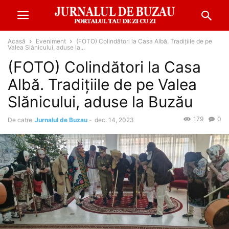
Acasă
Eveniment
(FOTO) Colindători la Casa Albă. Tradițiile de pe
Valea Slănicului, aduse la...
(FOTO) Colindători la Casa
Albă. Tradițiile de pe Valea
Slănicului, aduse la Buzău
179
0
De catre
Jurnalul de Buzau
-
dec. 14, 2023