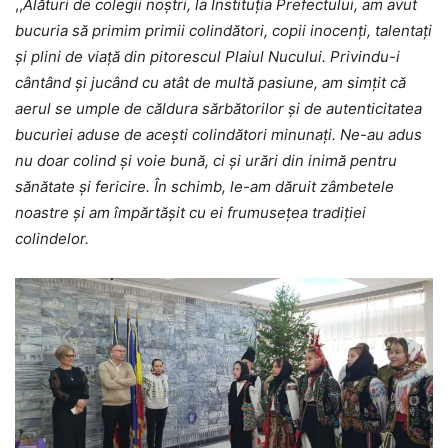
,,
Alături de colegii noștri, la Instituția Prefectului, am avut
bucuria să primim primii colindători, copii inocenți, talentați
și plini de viață din pitorescul Plaiul Nucului. Privindu-i
cântând și jucând cu atât de multă pasiune, am simțit că
aerul se umple de căldura sărbătorilor și de autenticitatea
bucuriei aduse de acești colindători minunați. Ne-au adus
nu doar colind și voie bună, ci și urări din inimă pentru
sănătate și fericire. În schimb, le-am dăruit zâmbetele
noastre și am împărtășit cu ei frumusețea tradiției
colindelor.