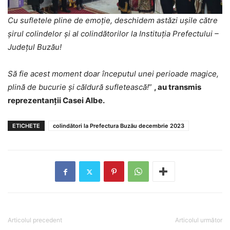
Cu sufletele pline de emoție, deschidem astăzi ușile către
șirul colindelor și al colindătorilor la Instituția Prefectului –
Județul Buzău!
Să fie acest moment doar începutul unei perioade magice,
plină de bucurie și căldură sufletească!
”
, au transmis
reprezentanții Casei Albe.
ETICHETE
colindători la Prefectura Buzău decembrie 2023
Articolul precedent
Articolul următor