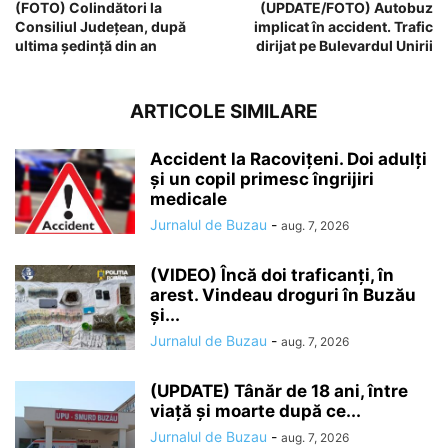
(FOTO) Colindători la
(UPDATE/FOTO) Autobuz
Consiliul Județean, după
implicat în accident. Trafic
ultima ședință din an
dirijat pe Bulevardul Unirii
ARTICOLE SIMILARE
Accident la Racovițeni. Doi adulți
și un copil primesc îngrijiri
medicale
Jurnalul de Buzau
-
aug. 7, 2026
(VIDEO) Încă doi traficanți, în
arest. Vindeau droguri în Buzău
și...
Jurnalul de Buzau
-
aug. 7, 2026
(UPDATE) Tânăr de 18 ani, între
viață și moarte după ce...
Jurnalul de Buzau
-
aug. 7, 2026