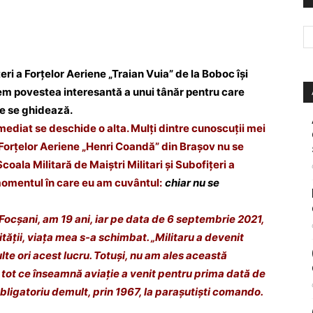
țeri a Forțelor Aeriene „Traian Vuia” de la Boboc își
vem povestea interesantă a unui tânăr pentru care
re se ghidează.
mediat se deschide o alta. Mulți dintre cunoscuții mei
 Forțelor Aeriene „Henri Coandă” din Brașov nu se
oala Militară de Maiștri Militari și Subofițeri a
momentul în care eu am cuvântul:
chiar nu se
Focșani, am 19 ani, iar pe data de 6 septembrie 2021,
tății, viața mea s-a schimbat. „Militaru a devenit
lte ori acest lucru. Totuși, nu am ales această
 tot ce înseamnă aviație a venit pentru prima dată de
obligatoriu demult, prin 1967, la parașutiști comando.