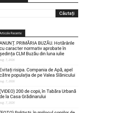
Articole Recente:
ANUNȚ. PRIMĂRIA BUZĂU. Hotărârile
cu caracter normativ aprobate în
ședința CLM Buzău din luna iulie
aug. 7, 2026
Evitați risipa. Compania de Apă, apel
către populația de pe Valea Slănicului
aug. 7, 2026
(VIDEO) 200 de copii, în Tabăra Urbană
de la Casa Grădinarului
aug. 7, 2026
(FOTO) Polițiștii, în mijlocul copiilor de