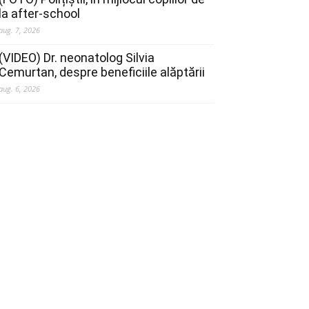
la after-school
aug. 7, 2026
(VIDEO) Dr. neonatolog Silvia
Cemurtan, despre beneficiile alăptării
aug. 6, 2026