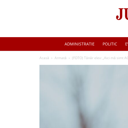
ADMINISTRATIE
POLITIC
E
Acasă
Armată
(FOTO) Tânăr elev: „Aici mă simt A