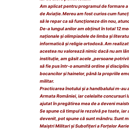
Am aplicat pentru programul de formare a m
de Aviație. Mereu am fost curios cum funcți
să le repar ca să funcționeze din nou, atun
De-a lungul anilor am obținut în total 12 me
naționale și olimpiadele de limba și litera
informatică și religie ortodoxă. Am realiza
acestea nu valorează nimic dacă nu am lâng
instituție, am găsit acele „persoane potrivit
să fie pus într-o anumită ordine și disciplin
bocancilor și hainelor, până la propriile em
militar.
Practicarea înotului și a handbalului m-au a
Armata României, iar celelalte concursuri l
ajutat în pregătirea mea de a deveni maist
Se spune că timpul le rezolvă pe toate, iar
devenit, pot spune că sunt mândru. Sunt mâ
Maiștri Militari și Subofițeri a Forțelor Aeri