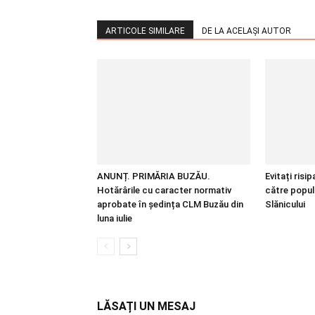
ARTICOLE SIMILARE
DE LA ACELAȘI AUTOR
ANUNȚ. PRIMĂRIA BUZĂU.
Evitați risi
Hotărârile cu caracter normativ
către popul
aprobate în ședința CLM Buzău din
Slănicului
luna iulie
LĂSAȚI UN MESAJ