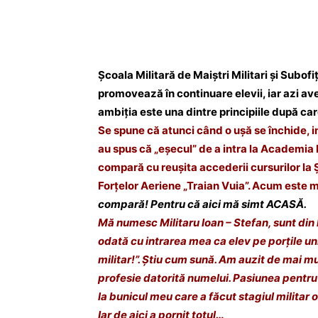
Acțiune
Școala Militară de Maiștri Militari și Subofi
promovează în continuare elevii, iar azi a
ambiția este una dintre principiile după ca
Se spune că atunci când o ușă se închide, i
au spus că „eșecul” de a intra la Academia
compară cu reușita accederii cursurilor la Șc
Forțelor Aeriene „Traian Vuia”. Acum este 
compară! Pentru că aici mă simt ACASĂ.
Mă numesc Militaru Ioan – Stefan, sunt din 
odată cu intrarea mea ca elev pe porțile uni
militar!”. Știu cum sună. Am auzit de mai mu
profesie datorită numelui. Pasiunea pentru
la bunicul meu care a făcut stagiul militar 
Iar de aici a pornit totul…