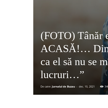
(FOTO) Tânăr e
ACASĂ!… Din pă
ca el să nu se 
lucruri…”
De catre
Jurnalul de Buzau
-
dec. 10, 2021
34