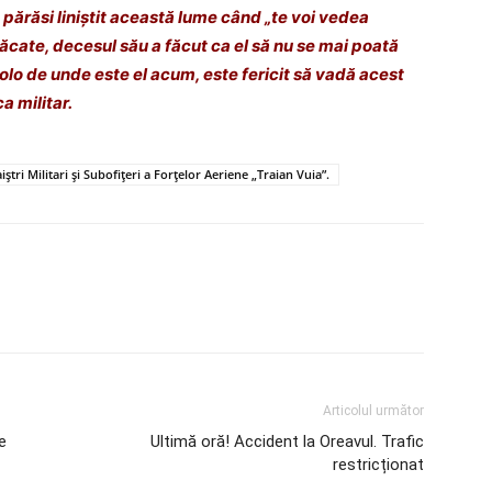
ărăsi liniștit această lume când „te voi vedea
n păcate, decesul său a făcut ca el să nu se mai poată
olo de unde este el acum, este fericit să vadă acest
ca militar.
ștri Militari și Subofițeri a Forțelor Aeriene „Traian Vuia”.
Articolul următor
e
Ultimă oră! Accident la Oreavul. Trafic
restricționat