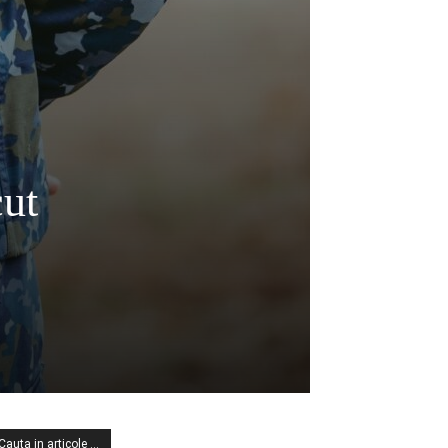
ut
Cauta in articole …