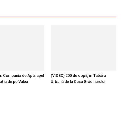
pa. Compania de Apă, apel
(VIDEO) 200 de copii, în Tabăra
ația de pe Valea
Urbană de la Casa Grădinarului