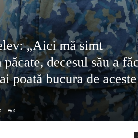
lev: „Aici mă simt
cate, decesul său a făc
mai poată bucura de aceste
0
0