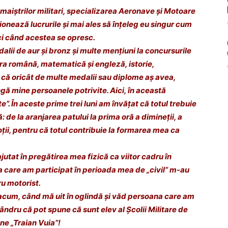
aiștrilor militari, specializarea Aeronave și Motoare
onează lucrurile și mai ales să înțeleg eu singur cum
ci când acestea se opresc.
dalii de aur și bronz și multe mențiuni la concursurile
tura română, matematică și engleză, istorie,
t că oricât de multe medalii sau diplome aș avea,
ă mine persoanele potrivite. Aici, în această
e”. În aceste prime trei luni am învățat că totul trebuie
ă: de la aranjarea patului la prima oră a dimineții, a
oții, pentru că totul contribuie la formarea mea ca
jutat în pregătirea mea fizică ca viitor cadru în
a care am participat în perioada mea de „civil” m-au
ru motorist.
 acum, când mă uit în oglindă și văd persoana care am
ndru că pot spune că sunt elev al Școlii Militare de
ene „Traian Vuia”!