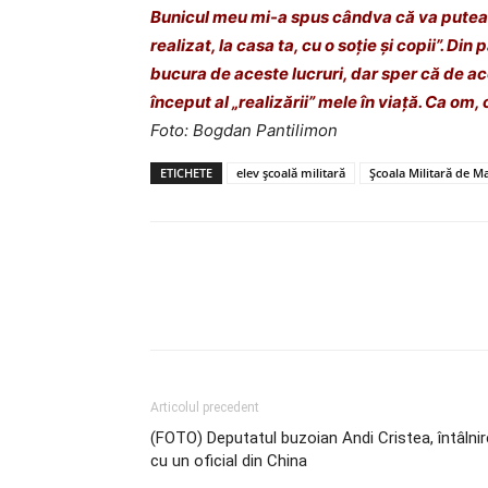
Bunicul meu mi-a spus cândva că va putea p
realizat, la casa ta, cu o soție și copii”. Di
bucura de aceste lucruri, dar sper că de ac
început al „realizării” mele în viață. Ca om, 
Foto: Bogdan Pantilimon
ETICHETE
elev școală militară
Școala Militară de Mai
Articolul precedent
(FOTO) Deputatul buzoian Andi Cristea, întâlnir
cu un oficial din China