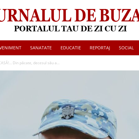
VENIMENT
SANATATE
EDUCATIE
REPORTAJ
SOCIAL
Jurnalul
CASĂ!… Din păcate, decesul său a...
de
Buzau