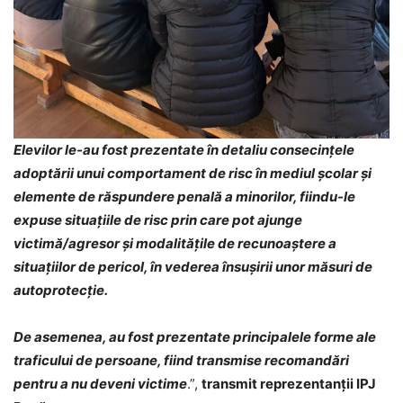
Elevilor le-au fost prezentate în detaliu consecințele
adoptării unui comportament de risc în mediul școlar și
elemente de răspundere penală a minorilor, fiindu-le
expuse situaţiile de risc prin care pot ajunge
victimă/agresor și modalităţile de recunoaştere a
situaţiilor de pericol, în vederea însuşirii unor măsuri de
autoprotecţie.
De asemenea, au fost prezentate principalele forme ale
traficului de persoane, fiind transmise recomandări
pentru a nu deveni victime
.”,
transmit reprezentanții IPJ