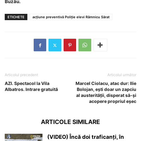
Buzău.
ETICHETE
acțiune preventivă Poliție elevi Râmnicu Sărat
Articolul precedent
Articolul următor
AZI. Spectacol la Vila
Marcel Ciolacu, atac dur: Ilie
Albatros. Intrare gratuită
Bolojan, ești doar un zapciu
al austerității, disperat să-și
acopere propriul eșec
ARTICOLE SIMILARE
(VIDEO) Încă doi traficanți, în