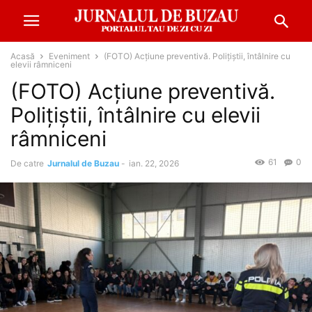
Acasă
Eveniment
(FOTO) Acțiune preventivă. Polițiștii, întâlnire cu
elevii râmniceni
(FOTO) Acțiune preventivă.
Polițiștii, întâlnire cu elevii
râmniceni
61
0
De catre
Jurnalul de Buzau
-
ian. 22, 2026