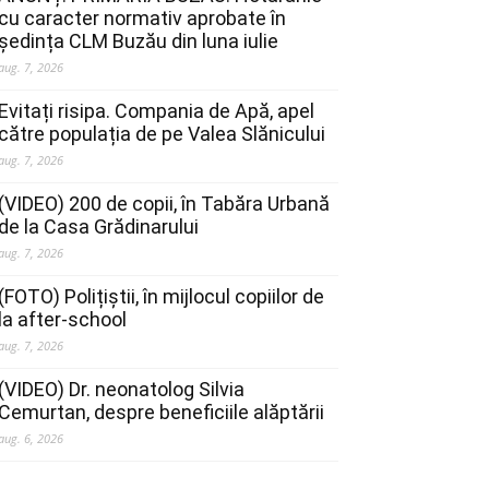
cu caracter normativ aprobate în
ședința CLM Buzău din luna iulie
aug. 7, 2026
Evitați risipa. Compania de Apă, apel
către populația de pe Valea Slănicului
aug. 7, 2026
(VIDEO) 200 de copii, în Tabăra Urbană
de la Casa Grădinarului
aug. 7, 2026
(FOTO) Polițiștii, în mijlocul copiilor de
la after-school
aug. 7, 2026
(VIDEO) Dr. neonatolog Silvia
Cemurtan, despre beneficiile alăptării
aug. 6, 2026