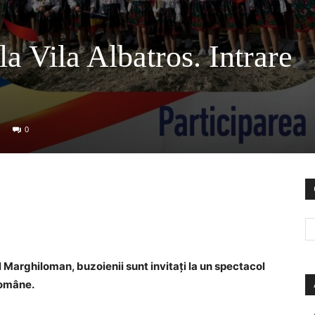
a Vila Albatros. Intrare
0
l Marghiloman, buzoienii sunt invitați la un spectacol
 Române.