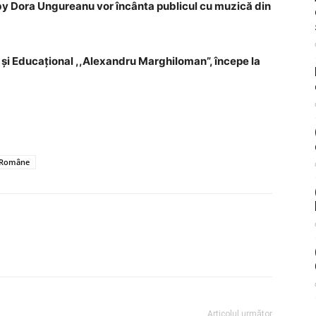
by Dora Ungureanu vor încânta publicul cu muzică din
 și Educațional ,,Alexandru Marghiloman”, începe la
r Române
Articolul următor