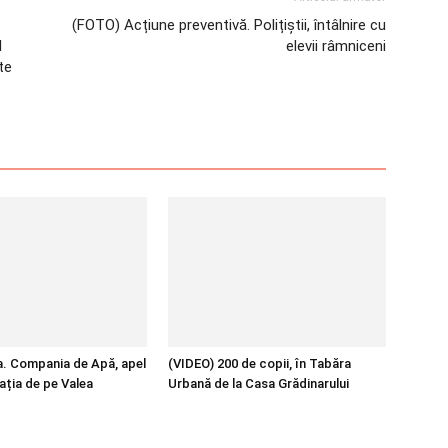
(FOTO) Acțiune preventivă. Polițiștii, întâlnire cu
l
elevii râmniceni
te
pa. Compania de Apă, apel
(VIDEO) 200 de copii, în Tabăra
ația de pe Valea
Urbană de la Casa Grădinarului