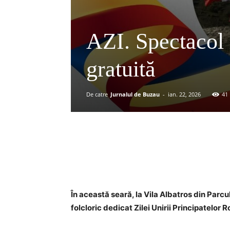
AZI. Spectacol l
gratuită
De catre
Jurnalul de Buzau
-
ian. 22, 2026
41
Acțiune
În această seară, la Vila Albatros din Parcu
folcloric dedicat Zilei Unirii Principatelor