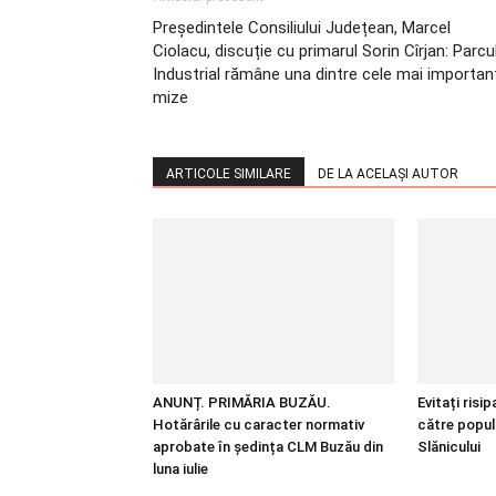
Președintele Consiliului Județean, Marcel
Ciolacu, discuție cu primarul Sorin Cîrjan: Parcu
Industrial rămâne una dintre cele mai importan
mize
ARTICOLE SIMILARE
DE LA ACELAȘI AUTOR
ANUNȚ. PRIMĂRIA BUZĂU.
Evitați risi
Hotărârile cu caracter normativ
către popul
aprobate în ședința CLM Buzău din
Slănicului
luna iulie