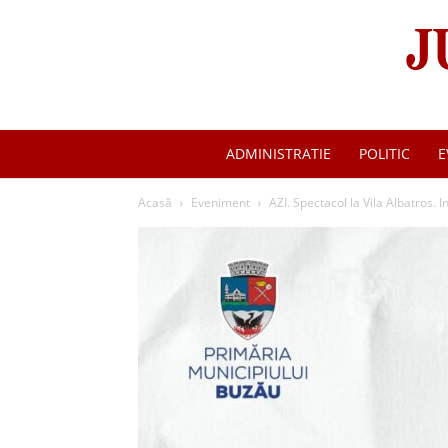
ADMINISTRATIE
POLITIC
E
Acasă
Eveniment
AZI. Spectacol la Vila Albatros. I