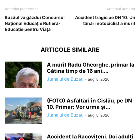
Articolul precedent
Articolul următor
Buzăul va găzdui Concursul
Accident tragic pe DN 10. Un
Național Educație Rutieră-
tânăr motociclist a murit
Educație pentru Viață
ARTICOLE SIMILARE
A murit Radu Gheorghe, primar la
Cătina timp de 16 ani....
Jurnalul de Buzau
-
aug. 8, 2026
(FOTO) Asfaltări în Cislău, pe DN
10. Primar: Vor urma și...
Jurnalul de Buzau
-
aug. 8, 2026
Accident la Racovițeni. Doi adulți