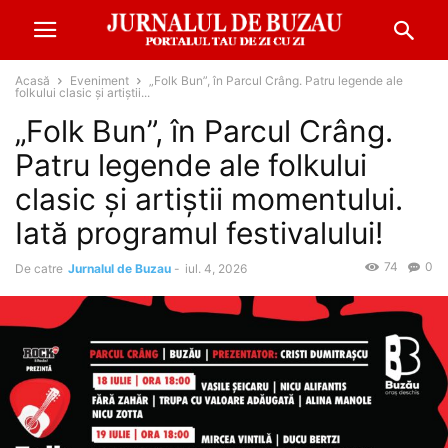
Acasă
Eveniment
„Folk Bun”, în Parcul Crâng. Patru legende ale
folkului clasic și artiștii...
„Folk Bun”, în Parcul Crâng.
Patru legende ale folkului
clasic și artiștii momentului.
Iată programul festivalului!
74
0
De catre
Jurnalul de Buzau
-
iul. 4, 2026