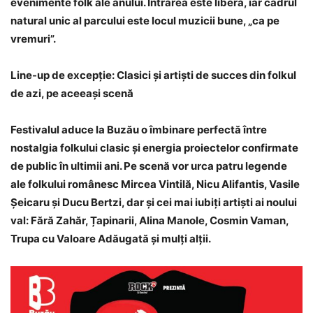
evenimente folk ale anului. Intrarea este liberă, iar cadrul
natural unic al parcului este locul muzicii bune, „ca pe
vremuri”.
Line-up de excepție: Clasici și artiști de succes din folkul
de azi, pe aceeași scenă
Festivalul aduce la Buzău o îmbinare perfectă între
nostalgia folkului clasic și energia proiectelor confirmate
de public în ultimii ani. Pe scenă vor urca patru legende
ale folkului românesc Mircea Vintilă, Nicu Alifantis, Vasile
Șeicaru și Ducu Bertzi, dar și cei mai iubiți artiști ai noului
val: Fără Zahăr, Țapinarii, Alina Manole, Cosmin Vaman,
Trupa cu Valoare Adăugată și mulți alții.