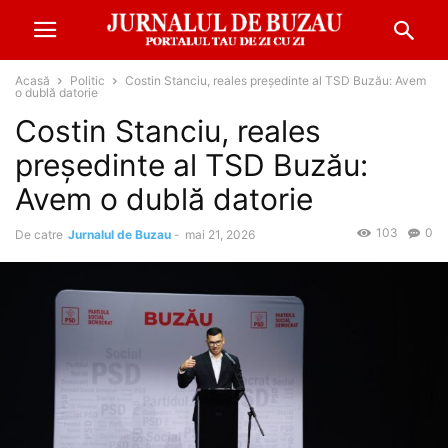
Acasă
Politic
Costin Stanciu, reales președinte al TSD Buzău: Avem
o dublă datorie
Costin Stanciu, reales
președinte al TSD Buzău:
Avem o dublă datorie
103
0
De catre
Jurnalul de Buzau
-
mai 21, 2026