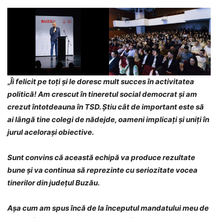
„
Îi felicit pe toți și le doresc mult succes în activitatea
politică! Am crescut în tineretul social democrat și am
crezut întotdeauna în TSD. Știu cât de important este să
ai lângă tine colegi de nădejde, oameni implicați și uniți în
jurul acelorași obiective.
Sunt convins că această echipă va produce rezultate
bune și va continua să reprezinte cu seriozitate vocea
tinerilor din județul Buzău.
Așa cum am spus încă de la începutul mandatului meu de