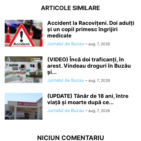
ARTICOLE SIMILARE
Accident la Racovițeni. Doi adulți
și un copil primesc îngrijiri
medicale
Jurnalul de Buzau
-
aug. 7, 2026
(VIDEO) Încă doi traficanți, în
arest. Vindeau droguri în Buzău
și...
Jurnalul de Buzau
-
aug. 7, 2026
(UPDATE) Tânăr de 18 ani, între
viață și moarte după ce...
Jurnalul de Buzau
-
aug. 7, 2026
NICIUN COMENTARIU