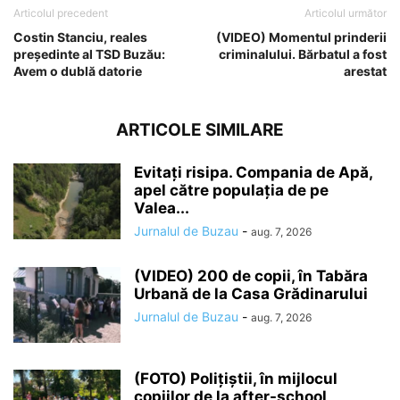
Articolul precedent
Articolul următor
Costin Stanciu, reales
(VIDEO) Momentul prinderii
președinte al TSD Buzău:
criminalului. Bărbatul a fost
Avem o dublă datorie
arestat
ARTICOLE SIMILARE
Evitați risipa. Compania de Apă,
apel către populația de pe
Valea...
Jurnalul de Buzau
-
aug. 7, 2026
(VIDEO) 200 de copii, în Tabăra
Urbană de la Casa Grădinarului
Jurnalul de Buzau
-
aug. 7, 2026
(FOTO) Polițiștii, în mijlocul
copiilor de la after-school