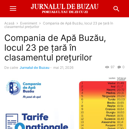
Acasă
Eveniment
Compania de Apă Buzău, locul 23 pe țară în
clasamentul prețurilor
Compania de Apă Buzău,
locul 23 pe țară în
clasamentul prețurilor
97
0
De catre
Jurnalul de Buzau
-
mai 21, 2026