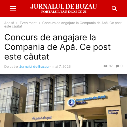
Acasă
Eveniment
Concurs de angajare la Compania de Apă. Ce post
este căutat
Concurs de angajare la
Compania de Apă. Ce post
este căutat
97
0
De catre
Jurnalul de Buzau
-
mai 7, 2026