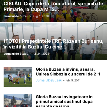
CISLĂU. Copiii de la Luceafărul, sprijiniți de
Primărie, la Cupa MTS...
Jurnalul de Buzau
-
aug. 1, 2026
(FOTO) Președintele FRF, Răzvan Burleanu,
în vizită la Buzău. Cu cine...
Jurnalul de Buzau
-
iul. 24, 2026
Gloria Buzau a invins, aseara,
Unirea Slobozia cu scorul de 2-1
JurnalulDeBuzau
-
feb. 5, 2011
Gloria Buzau invingatoare in
primul amical sustinut dupa
vacanta de iarna