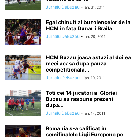
JurnalulDeBuzau
-
ian. 31, 2011
Egal chinuit al buzoiencelor de la
HCM in fata Dunarii Braila
JurnalulDeBuzau
-
ian. 20, 2011
HCM Buzau joaca astazi al doilea
meci acasa dupa pauza
competitionala...
JurnalulDeBuzau
-
ian. 19, 2011
Toti cei 14 jucatori ai Gloriei
Buzau au raspuns prezent
dupa...
JurnalulDeBuzau
-
ian. 14, 2011
Romania s-a calificat in
semifinalele Ligii Europene pe