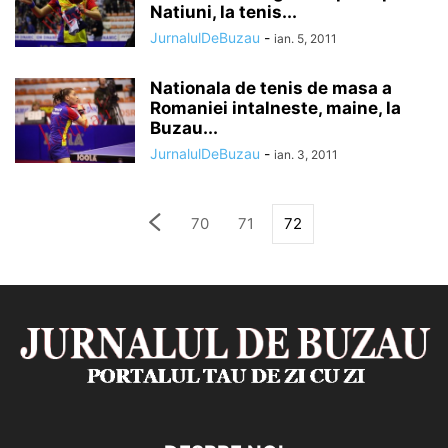
Natiuni, la tenis...
JurnalulDeBuzau
-
ian. 5, 2011
Nationala de tenis de masa a
Romaniei intalneste, maine, la
Buzau...
JurnalulDeBuzau
-
ian. 3, 2011
70
71
72