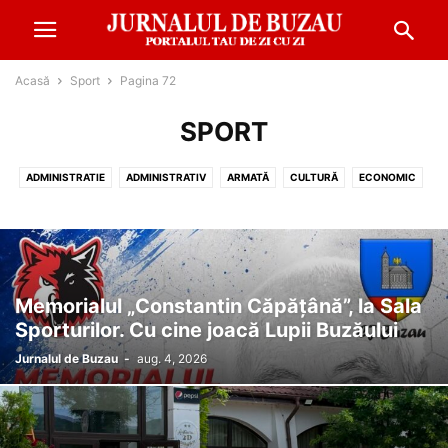
Acasă
Sport
Pagina 72
SPORT
ADMINISTRATIE
ADMINISTRATIV
ARMATĂ
CULTURĂ
ECONOMIC
EDUCATIE
EVENIMENT
FINANŢE
METEO
MONDEN
POLITIC
REPORTAJ
SANATATE
SOCIAL
SPORT
Memorialul „Constantin Căpățână”, la Sala
Sporturilor. Cu cine joacă Lupii Buzăului
Jurnalul de Buzau
-
aug. 4, 2026