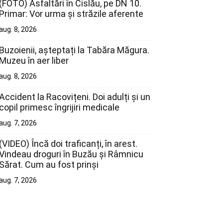
(FOTO) Asfaltări în Cislău, pe DN 10.
Primar: Vor urma și străzile aferente
aug. 8, 2026
Buzoienii, așteptați la Tabăra Măgura.
Muzeu în aer liber
aug. 8, 2026
Accident la Racovițeni. Doi adulți și un
copil primesc îngrijiri medicale
aug. 7, 2026
(VIDEO) Încă doi traficanți, în arest.
Vindeau droguri în Buzău și Râmnicu
Sărat. Cum au fost prinși
aug. 7, 2026