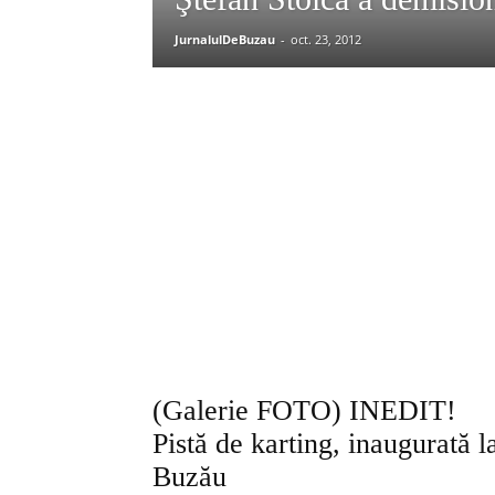
JurnalulDeBuzau
-
oct. 23, 2012
(Galerie FOTO) INEDIT!
Pistă de karting, inaugurată l
Buzău