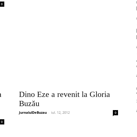
0
a
Dino Eze a revenit la Gloria
Buzău
JurnalulDeBuzau
-
iul. 12, 2012
0
0