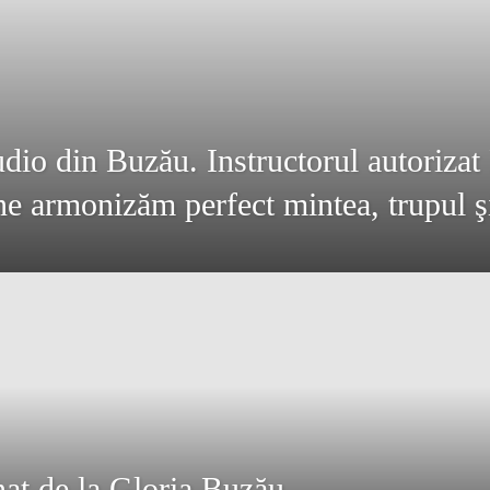
dio din Buzău. Instructorul autorizat
e armonizăm perfect mintea, trupul şi
nat de la Gloria Buzău