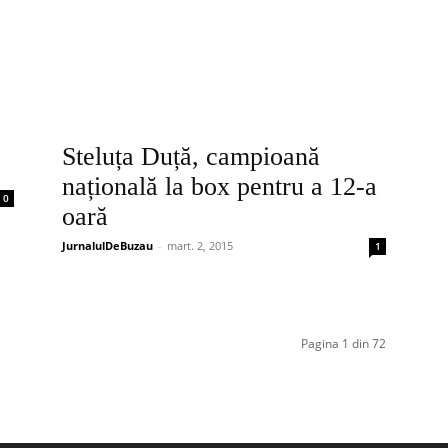
Steluța Duță, campioană
națională la box pentru a 12-a
0
oară
JurnalulDeBuzau
-
mart. 2, 2015
1
Pagina 1 din 72