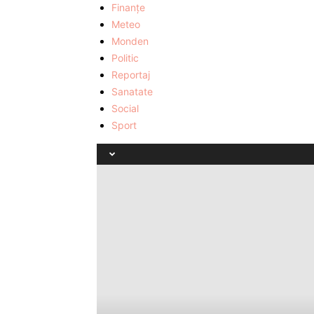
Finanţe
Meteo
Monden
Politic
Reportaj
Sanatate
Social
Sport