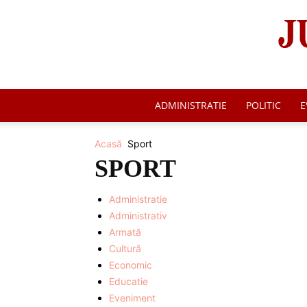
ADMINISTRATIE
POLITIC
E
Acasă
Sport
SPORT
Administratie
Administrativ
Armată
Cultură
Economic
Educatie
Eveniment