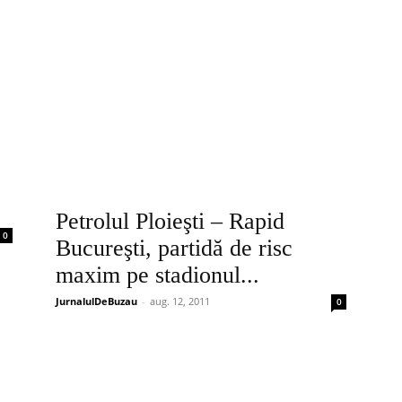
Petrolul Ploieşti – Rapid
0
Bucureşti, partidă de risc
maxim pe stadionul...
JurnalulDeBuzau
-
aug. 12, 2011
0