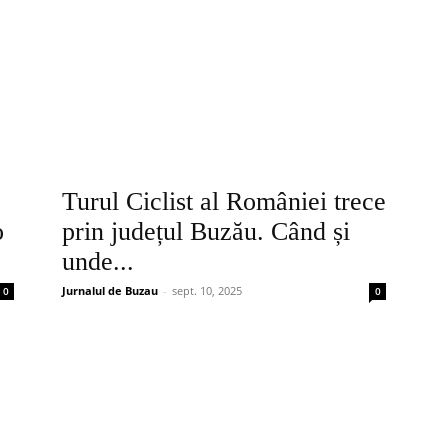
Turul Ciclist al României trece
o
prin județul Buzău. Când și
unde...
Jurnalul de Buzau
-
sept. 10, 2025
0
0