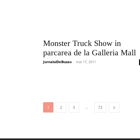
Monster Truck Show in
parcarea de la Galleria Mall
JurnalulDeBuzau
-
mai 17, 2011
...
1
2
3
72