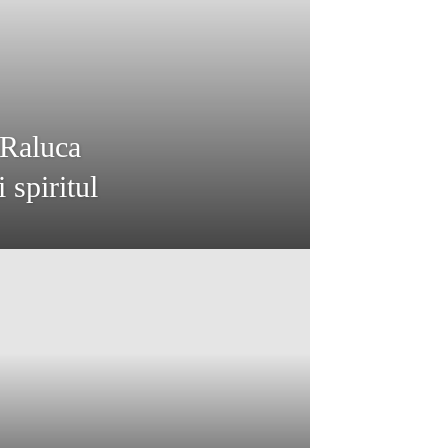
 Raluca
 spiritul