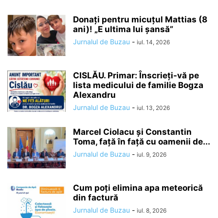
Donați pentru micuțul Mattias (8
ani)! „E ultima lui șansă”
Jurnalul de Buzau
-
iul. 14, 2026
CISLĂU. Primar: Înscrieți-vă pe
lista medicului de familie Bogza
Alexandru
Jurnalul de Buzau
-
iul. 13, 2026
Marcel Ciolacu și Constantin
Toma, față în față cu oamenii de...
Jurnalul de Buzau
-
iul. 9, 2026
Cum poți elimina apa meteorică
din factură
Jurnalul de Buzau
-
iul. 8, 2026