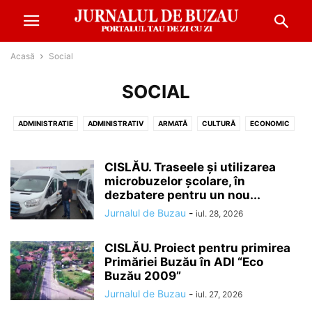
Acasă
Social
SOCIAL
ADMINISTRATIE
ADMINISTRATIV
ARMATĂ
CULTURĂ
ECONOMIC
EDUCATIE
EVENIMENT
FINANŢE
METEO
MONDEN
POLITIC
REPORTAJ
SANATATE
SOCIAL
SPORT
CISLĂU. Traseele și utilizarea
microbuzelor școlare, în
dezbatere pentru un nou...
Jurnalul de Buzau
-
iul. 28, 2026
CISLĂU. Proiect pentru primirea
Primăriei Buzău în ADI “Eco
Buzău 2009”
Jurnalul de Buzau
-
iul. 27, 2026