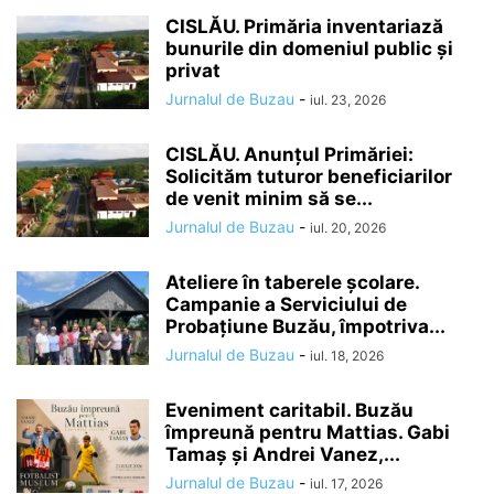
CISLĂU. Primăria inventariază
bunurile din domeniul public și
privat
Jurnalul de Buzau
-
iul. 23, 2026
CISLĂU. Anunțul Primăriei:
Solicităm tuturor beneficiarilor
de venit minim să se...
Jurnalul de Buzau
-
iul. 20, 2026
Ateliere în taberele școlare.
Campanie a Serviciului de
Probațiune Buzău, împotriva...
Jurnalul de Buzau
-
iul. 18, 2026
Eveniment caritabil. Buzău
împreună pentru Mattias. Gabi
Tamaș și Andrei Vanez,...
Jurnalul de Buzau
-
iul. 17, 2026