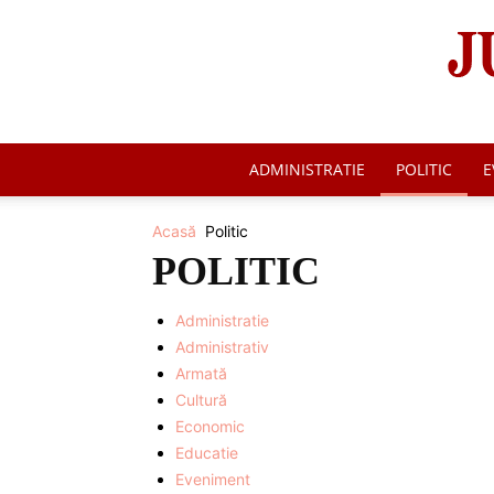
ADMINISTRATIE
POLITIC
E
Acasă
Politic
POLITIC
Administratie
Administrativ
Armată
Cultură
Economic
Educatie
Eveniment