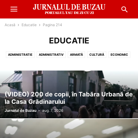
Acasă
Educatie
Pagina 214
EDUCATIE
ADMINISTRATIE
ADMINISTRATIV
ARMATĂ
CULTURĂ
ECONOMIC
EDUCATIE
EVENIMENT
FINANŢE
METEO
MONDEN
POLITIC
REPORTAJ
SANATATE
SOCIAL
SPORT
(VIDEO) 200 de copii, în Tabăra Urbană de
la Casa Grădinarului
Jurnalul de Buzau
-
aug. 7, 2026