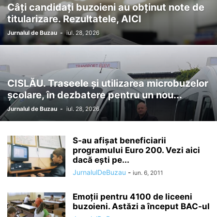
Câți candidați buzoieni au obținut note de
titularizare. Rezultatele, AICI
Jurnalul de Buzau
-
iul. 28, 2026
CISLĂU. Traseele și utilizarea microbuzelor
școlare, în dezbatere pentru un nou...
Jurnalul de Buzau
-
iul. 28, 2026
S-au afişat beneficiarii
programului Euro 200. Vezi aici
dacă eşti pe...
JurnalulDeBuzau
-
iun. 6, 2011
Emoții pentru 4100 de liceeni
buzoieni. Astăzi a început BAC-ul