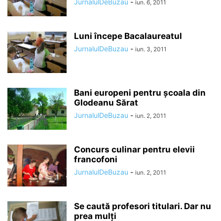
JurnalulDeBuzau
-
iun. 6, 2011
Luni începe Bacalaureatul
JurnalulDeBuzau
-
iun. 3, 2011
Bani europeni pentru şcoala din
Glodeanu Sărat
JurnalulDeBuzau
-
iun. 2, 2011
Concurs culinar pentru elevii
francofoni
JurnalulDeBuzau
-
iun. 2, 2011
Se caută profesori titulari. Dar nu
prea mulţi