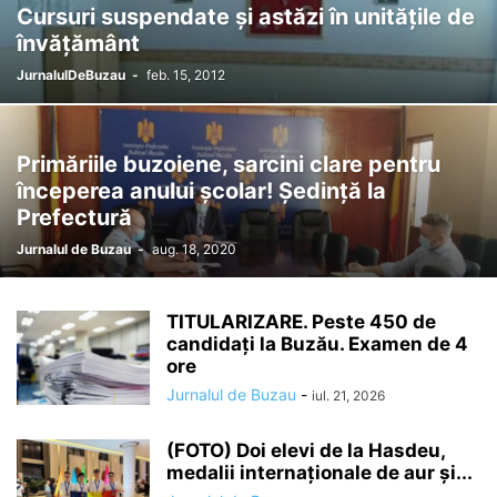
Cursuri suspendate şi astăzi în unităţile de
învăţământ
JurnalulDeBuzau
-
feb. 15, 2012
Primăriile buzoiene, sarcini clare pentru
începerea anului școlar! Ședință la
Prefectură
Jurnalul de Buzau
-
aug. 18, 2020
TITULARIZARE. Peste 450 de
candidați la Buzău. Examen de 4
ore
Jurnalul de Buzau
-
iul. 21, 2026
(FOTO) Doi elevi de la Hasdeu,
medalii internaționale de aur și...