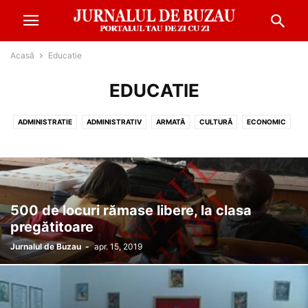
Acasă
Educatie
EDUCATIE
ADMINISTRATIE
ADMINISTRATIV
ARMATĂ
CULTURĂ
ECONOMIC
EDUCATIE
EVENIMENT
FINANŢE
METEO
MONDEN
POLITIC
REPORTAJ
SANATATE
SOCIAL
SPORT
500 de locuri rămase libere, la clasa
pregătitoare
Jurnalul de Buzau
-
apr. 15, 2019