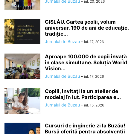
Jurnalul de Buzau
-
iul. 20, 2026
CISLĂU. Cartea școlii, volum
aniversar. 190 de ani de educație,
tradiție...
Jurnalul de Buzau
-
iul. 17, 2026
Aproape 100.000 de copii învață
în clase simultane. Soluția World
Vision...
Jurnalul de Buzau
-
iul. 17, 2026
Copiii, invitați la un atelier de
modelaj în lut. Participarea e...
Jurnalul de Buzau
-
iul. 15, 2026
Cursuri de inginerie zi la Buzău!
Bursă oferită pentru absolvenții