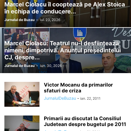
Marcel Ciolacu îl cooptează pe Alex Stoica
în echipa de conducere...
Jurnalul de Buzau
-
iul. 23, 2026
Marcel Ciolacu: Teatrul nu-l desființează
nimeni, dimpotrivă. Anunțul președintelui
CJ, despre...
Jurnalul de Buzau
-
iun. 30, 2026
Victor Mocanu da primarilor
sfaturi de criza
JurnalulDeBuzau
-
ian. 22, 2011
Primarii au discutat la Consiliul
Judetean despre bugetul pe 2011