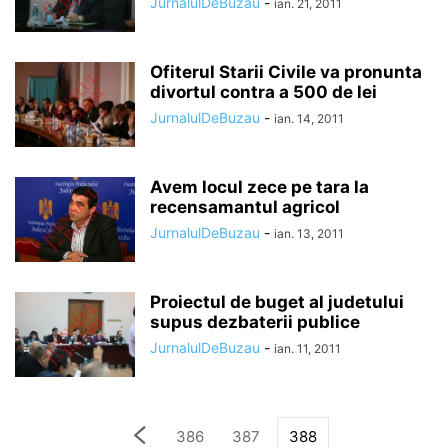
JurnalulDeBuzau
-
ian. 21, 2011
Ofiterul Starii Civile va pronunta
divortul contra a 500 de lei
JurnalulDeBuzau
-
ian. 14, 2011
Avem locul zece pe tara la
recensamantul agricol
JurnalulDeBuzau
-
ian. 13, 2011
Proiectul de buget al judetului
supus dezbaterii publice
JurnalulDeBuzau
-
ian. 11, 2011
386
387
388