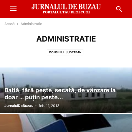
Acasă
Administratie
ADMINISTRATIE
CONSILIUL JUDETEAN
Baltă, fără pește, secată, de vânzare la
doar … puțin peste...
JurnalulDeBuzau
-
feb. 11, 2013