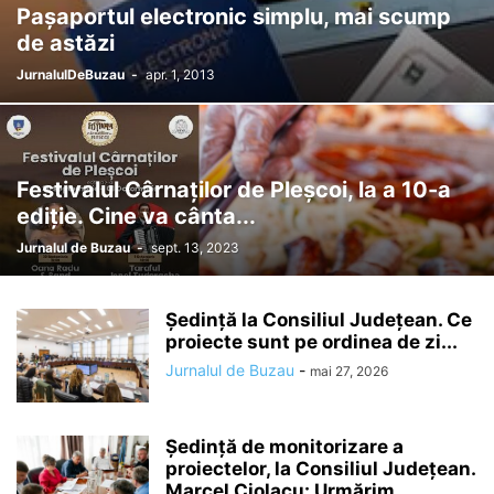
Pașaportul electronic simplu, mai scump
de astăzi
JurnalulDeBuzau
-
apr. 1, 2013
Festivalul Cârnaților de Pleșcoi, la a 10-a
ediție. Cine va cânta...
Jurnalul de Buzau
-
sept. 13, 2023
Ședință la Consiliul Județean. Ce
proiecte sunt pe ordinea de zi...
Jurnalul de Buzau
-
mai 27, 2026
Ședință de monitorizare a
proiectelor, la Consiliul Județean.
Marcel Ciolacu: Urmărim...