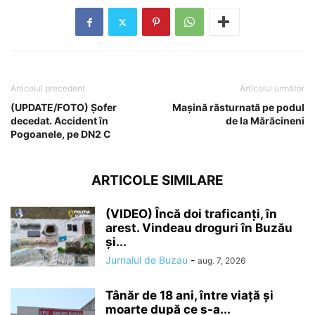
Articolul precedent
Articolul următor
(UPDATE/FOTO) Șofer
Mașină răsturnată pe podul
decedat. Accident în
de la Mărăcineni
Pogoanele, pe DN2 C
ARTICOLE SIMILARE
(VIDEO) Încă doi traficanți, în
arest. Vindeau droguri în Buzău
și...
Jurnalul de Buzau
-
aug. 7, 2026
Tânăr de 18 ani, între viață și
moarte după ce s-a...