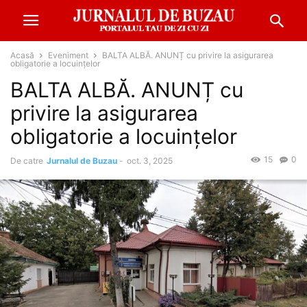
Acasă
Eveniment
BALTA ALBĂ. ANUNȚ cu privire la asigurarea
obligatorie a locuințelor
BALTA ALBĂ. ANUNȚ cu
privire la asigurarea
obligatorie a locuințelor
15
0
De catre
Jurnalul de Buzau
-
oct. 3, 2025