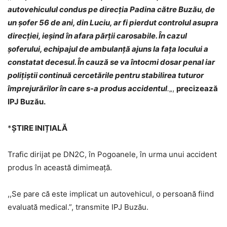
autovehiculul condus pe direcția Padina către Buzău, de
un șofer 56 de ani, din Luciu, ar fi pierdut controlul asupra
direcției, ieșind în afara părții carosabile. În cazul
șoferului, echipajul de ambulanță ajuns la fața locului a
constatat decesul. În cauză se va întocmi dosar penal iar
polițiștii continuă cercetările pentru stabilirea tuturor
împrejurărilor în care s-a produs accidentul
.
„,
precizează
IPJ Buzău.
*
ȘTIRE INIȚIALĂ
Trafic dirijat pe DN2C, în Pogoanele, în urma unui accident
produs în această dimimeață.
,,Se pare că este implicat un autovehicul, o persoană fiind
evaluată medical.”, transmite IPJ Buzău.