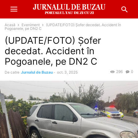
Acasă
Eveniment
(UPDATE/FOTO) Șofer decedat. Accident în
Pogoanele, pe DN2 C
(UPDATE/FOTO) Șofer
decedat. Accident în
Pogoanele, pe DN2 C
296
0
De catre
Jurnalul de Buzau
-
oct. 3, 2025