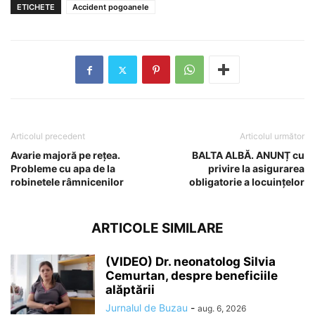
ETICHETE
Accident pogoanele
Articolul precedent
Articolul următor
Avarie majoră pe rețea.
BALTA ALBĂ. ANUNȚ cu
Probleme cu apa de la
privire la asigurarea
robinetele râmnicenilor
obligatorie a locuințelor
ARTICOLE SIMILARE
(VIDEO) Dr. neonatolog Silvia
Cemurtan, despre beneficiile
alăptării
Jurnalul de Buzau
-
aug. 6, 2026