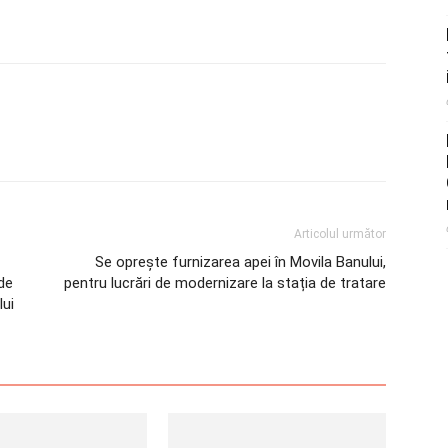
Articolul următor
Se oprește furnizarea apei în Movila Banului,
 de
pentru lucrări de modernizare la stația de tratare
lui