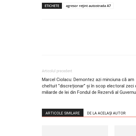
ETICHETE
agresor rețint autostrada A7
Articolul precedent
Marcel Ciolacu: Demontez azi minciuna că am
cheltuit ”discreționar” și în scop electoral zeci
miliarde de lei din Fondul de Rezervă al Guvernu
ARTICOLE SIMILARE
DE LA ACELAȘI AUTOR