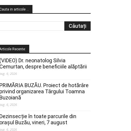
Cauta in articole …
Articole Recente:
(VIDEO) Dr. neonatolog Silvia
Cemurtan, despre beneficiile alăptării
aug. 6, 2026
PRIMĂRIA BUZĂU. Proiect de hotărâre
privind organizarea Târgului Toamna
Buzoiană
aug. 6, 2026
Dezinsecție în toate parcurile din
orașul Buzău, vineri, 7 august
aug. 6, 2026