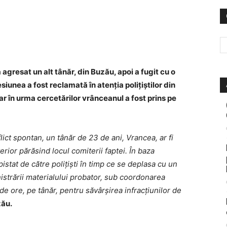
agresat un alt tânăr, din Buzău, apoi a fugit cu o
siunea a fost reclamată în atenția polițiștilor din
iar în urma cercetărilor vrânceanul a fost prins pe
lict spontan, un tânăr de 23 de ani, Vrancea, ar fi
erior părăsind locul comiterii faptei. În baza
stat de către polițiști în timp ce se deplasa cu un
istrării materialului probator, sub coordonarea
4 de ore, pe tânăr, pentru săvârșirea infracțiunilor de
zău.