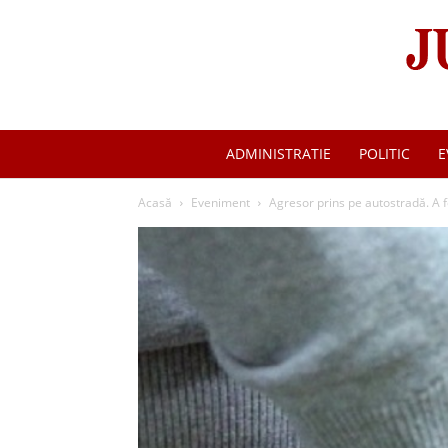
ADMINISTRATIE
POLITIC
E
Acasă
Eveniment
Agresor prins pe autostradă. A f