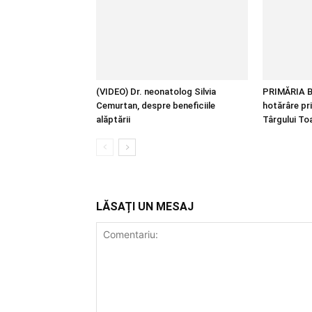
(VIDEO) Dr. neonatolog Silvia
PRIMĂRIA B
Cemurtan, despre beneficiile
hotărâre pr
alăptării
Târgului T
LĂSAȚI UN MESAJ