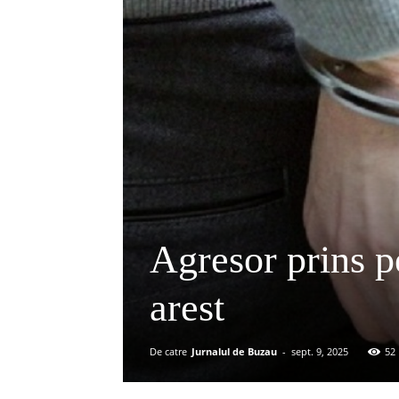
Agresor prins pe
arest
De catre
Jurnalul de Buzau
-
sept. 9, 2025
52