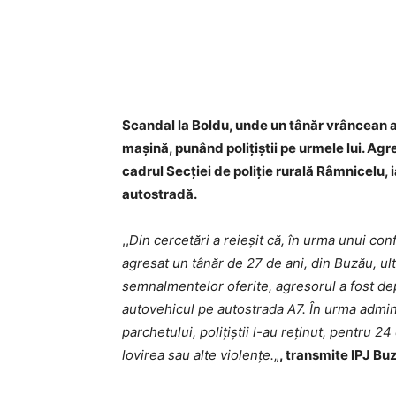
Acțiune
Scandal la Boldu, unde un tânăr vrâncean a 
mașină, punând polițiștii pe urmele lui. Agre
cadrul Secției de poliție rurală Râmnicelu, 
autostradă.
,,
Din cercetări a reieșit că, în urma unui conf
agresat un tânăr de 27 de ani, din Buzău, ult
semnalmentelor oferite, agresorul a fost depi
autovehicul pe autostrada A7. În urma admin
parchetului, poliţiştii l-au reținut, pentru 2
lovirea sau alte violențe.
„
, transmite IPJ Bu