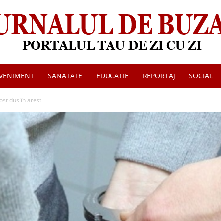
VENIMENT
SANATATE
EDUCATIE
REPORTAJ
SOCIAL
Jurnalul
ost dus în arest
de
Buzau