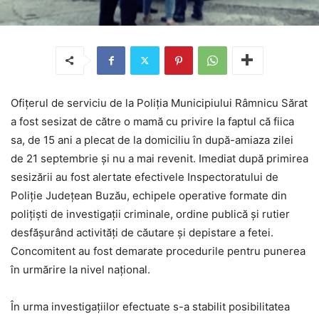
Ofiţerul de serviciu de la Poliţia Municipiului Râmnicu Sărat
a fost sesizat de către o mamă cu privire la faptul că fiica
sa, de 15 ani a plecat de la domiciliu în după-amiaza zilei
de 21 septembrie şi nu a mai revenit. Imediat după primirea
sesizării au fost alertate efectivele Inspectoratului de
Poliţie Judeţean Buzău, echipele operative formate din
poliţişti de investigaţii criminale, ordine publică şi rutier
desfăşurând activităţi de căutare şi depistare a fetei.
Concomitent au fost demarate procedurile pentru punerea
în urmărire la nivel naţional.
În urma investigaţiilor efectuate s-a stabilit posibilitatea