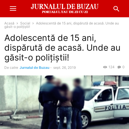
Acasă
Social
Adolescentă de 15 ani, dispărută de acasă. Unde au
găsit-o polițiștii!
Adolescentă de 15 ani,
dispărută de acasă. Unde au
găsit-o polițiștii!
124
0
De catre
Jurnalul de Buzau
-
sept. 26, 2019