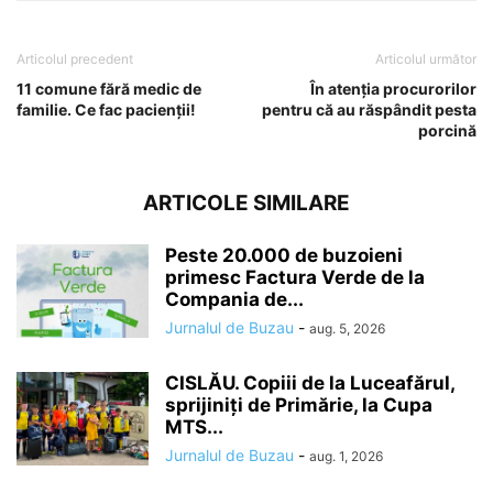
Articolul precedent
Articolul următor
11 comune fără medic de
În atenția procurorilor
familie. Ce fac pacienții!
pentru că au răspândit pesta
porcină
ARTICOLE SIMILARE
Peste 20.000 de buzoieni
primesc Factura Verde de la
Compania de...
Jurnalul de Buzau
-
aug. 5, 2026
CISLĂU. Copiii de la Luceafărul,
sprijiniți de Primărie, la Cupa
MTS...
Jurnalul de Buzau
-
aug. 1, 2026