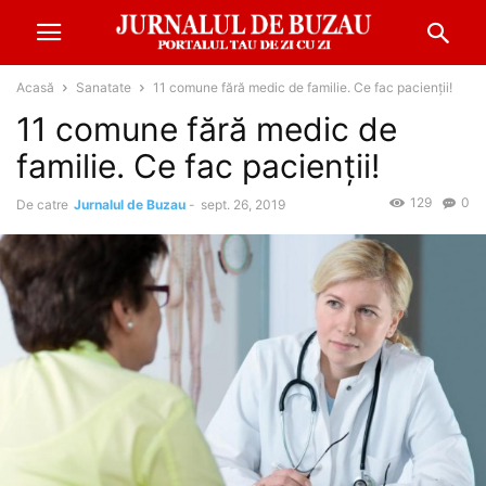
Acasă
Sanatate
11 comune fără medic de familie. Ce fac pacienții!
11 comune fără medic de
familie. Ce fac pacienții!
129
0
De catre
Jurnalul de Buzau
-
sept. 26, 2019