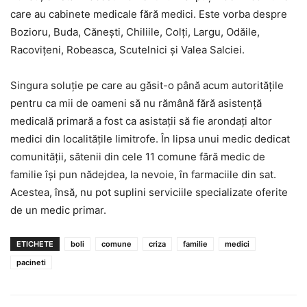
care au cabinete medicale fără medici. Este vorba despre
Bozioru, Buda, Căneşti, Chiliile, Colţi, Largu, Odăile,
Racoviţeni, Robeasca, Scutelnici şi Valea Salciei.
Singura soluţie pe care au găsit-o până acum autorităţile
pentru ca mii de oameni să nu rămână fără asistenţă
medicală primară a fost ca asistaţii să fie arondaţi altor
medici din localităţile limitrofe. În lipsa unui medic dedicat
comunităţii, sătenii din cele 11 comune fără medic de
familie îşi pun nădejdea, la nevoie, în farmaciile din sat.
Acestea, însă, nu pot suplini serviciile specializate oferite
de un medic primar.
ETICHETE
boli
comune
criza
familie
medici
pacineti