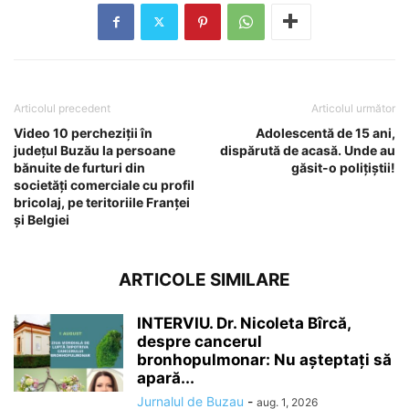
Articolul precedent
Articolul următor
Video 10 percheziții în
Adolescentă de 15 ani,
județul Buzău la persoane
dispărută de acasă. Unde au
bănuite de furturi din
găsit-o polițiștii!
societăți comerciale cu profil
bricolaj, pe teritoriile Franței
și Belgiei
ARTICOLE SIMILARE
INTERVIU. Dr. Nicoleta Bîrcă,
despre cancerul
bronhopulmonar: Nu așteptați să
apară...
Jurnalul de Buzau
-
aug. 1, 2026