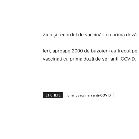
Acțiune
Ziua și recordul de vaccinări cu prima doză.
Ieri, aproape 2000 de buzoieni au trecut pe l
vaccinați cu prima doză de ser anti-COVID.
ETICHETE
bilanț vaccinări anti-COVID