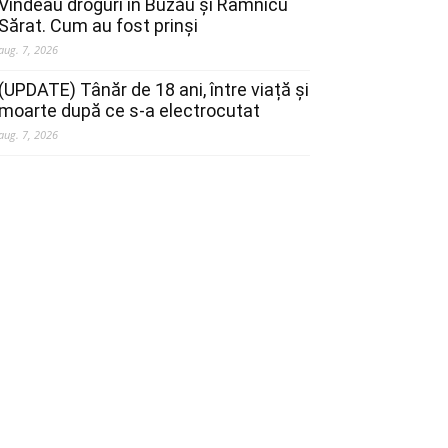
Vindeau droguri în Buzău și Râmnicu
Sărat. Cum au fost prinși
aug. 7, 2026
(UPDATE) Tânăr de 18 ani, între viață și
moarte după ce s-a electrocutat
aug. 7, 2026