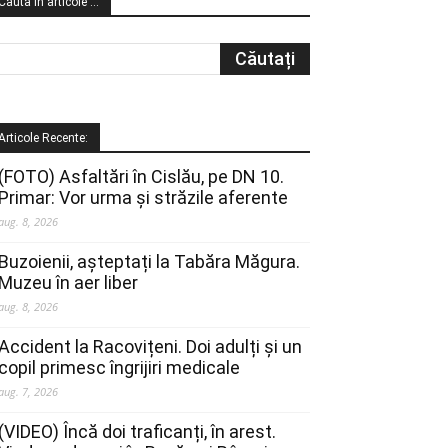
Cauta in articole …
Articole Recente:
(FOTO) Asfaltări în Cislău, pe DN 10.
Primar: Vor urma și străzile aferente
aug. 8, 2026
Buzoienii, așteptați la Tabăra Măgura.
Muzeu în aer liber
aug. 8, 2026
Accident la Racovițeni. Doi adulți și un
copil primesc îngrijiri medicale
aug. 7, 2026
(VIDEO) Încă doi traficanți, în arest.