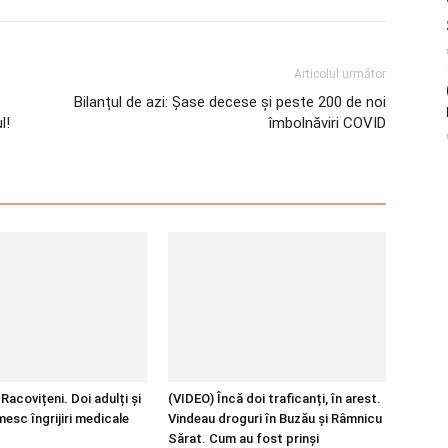
Articolul următor
Bilanțul de azi: Șase decese și peste 200 de noi
l!
îmbolnăviri COVID
Racovițeni. Doi adulți și
(VIDEO) Încă doi traficanți, în arest.
mesc îngrijiri medicale
Vindeau droguri în Buzău și Râmnicu
Sărat. Cum au fost prinși