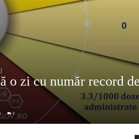
că o zi cu număr record d
8
0