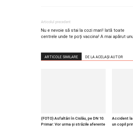
Articolul precedent
Nu e nevoie să stai la cozi mari! Iată toate
centrele unde te poți vaccina! A mai apărut unu
ARTICOLE SIMILARE
DE LA ACELAȘI AUTOR
(FOTO) Asfaltări în Cislău, pe DN 10.
Accident la 
Primar: Vor urma și străzile aferente
un copil pri