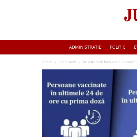
ADMINISTRATIE
POLITIC
E
Acasă
Eveniment
De așteptat! Încă o zi cu număr 