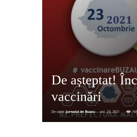
De așteptat! În
vaccinări
De catre
Jurnalul de Buzau
-
oct. 23, 2021
16