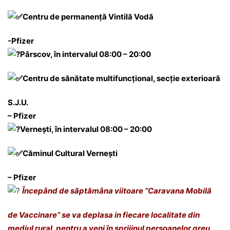
Centru de permanență Vintilă Vodă
-Pfizer
Pârscov, în intervalul 08:00 – 20:00
Centru de sănătate multifuncțional, secție exterioară
S.J.U.
– Pfizer
Vernești, în intervalul 08:00 – 20:00
Căminul Cultural Vernești
– Pfizer
Începând de săptămâna viitoare “Caravana Mobilă
de Vaccinare” se va deplasa in fiecare localitate din
mediul rural, pentru a veni în sprijinul persoanelor greu