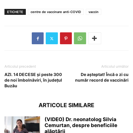
ETICHETE
centre de vaccinare anti-COVID
vaccin
Articolul precedent
Articolul următor
AZI. 14 DECESE și peste 300
De așteptat! Încă o zi cu
de noi îmbolnăviri, în județul
număr record de vaccinări
Buzău
ARTICOLE SIMILARE
(VIDEO) Dr. neonatolog Silvia
Cemurtan, despre beneficiile
alăptării