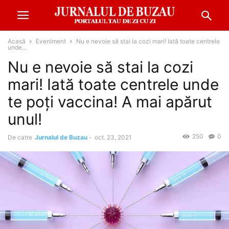
Acasă
Eveniment
Nu e nevoie să stai la cozi mari! Iată toate centrele
unde...
Nu e nevoie să stai la cozi
mari! Iată toate centrele unde
te poți vaccina! A mai apărut
unul!
250
0
De catre
Jurnalul de Buzau
-
oct. 23, 2021