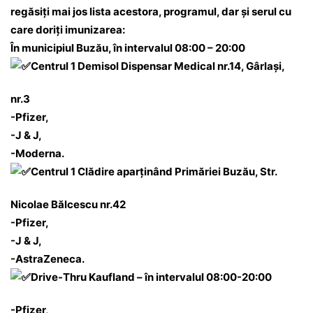
regăsiți mai jos lista acestora, programul, dar și serul cu
care doriți imunizarea:
În municipiul Buzău, în intervalul 08:00 – 20:00
Centrul 1 Demisol Dispensar Medical nr.14, Gârlași,
nr.3
-Pfizer,
-J & J,
-Moderna.
Centrul 1 Clădire aparținând Primăriei Buzău, Str.
Nicolae Bălcescu nr.42
-Pfizer,
-J & J,
-AstraZeneca.
Drive-Thru Kaufland – în intervalul 08:00-20:00
-Pfizer,