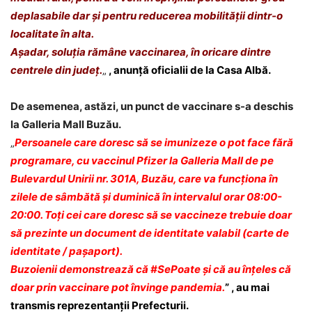
deplasabile dar și pentru reducerea mobilității dintr-o
localitate în alta.
Așadar, soluția rămâne vaccinarea, în oricare dintre
centrele din județ.
„
, anunță oficialii de la Casa Albă.
De asemenea, astăzi, un punct de vaccinare s-a deschis
la Galleria Mall Buzău.
„
Persoanele care doresc să se imunizeze o pot face fără
programare, cu vaccinul Pfizer la Galleria Mall de pe
Bulevardul Unirii nr. 301A, Buzău, care va funcționa în
zilele de sâmbătă și duminică în intervalul orar 08:00-
20:00. Toți cei care doresc să se vaccineze trebuie doar
să prezinte un document de identitate valabil (carte de
identitate / pașaport).
Buzoienii demonstrează că #SePoate și că au înțeles că
doar prin vaccinare pot învinge pandemia.
” , au mai
transmis reprezentanții Prefecturii.