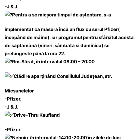
-J & J.
Pentru a se micșora timpul de așteptare, s-a
implementat ca măsură încă un flux cu serul Pfizer(
începând de mâine), iar programul pentru sfârșitul acesta
de săptămână (vineri, sâmbătă și duminică) se
prelungește până la ora 22.
Rm. Sărat, în intervalul 08:00 – 20:00
Clădire aparținând Consiliului Județean, str.
Micșunelelor
-Pfizer,
-J & J.
Drive-Thru Kaufland
-Pfizer
Nehoiu, în intervalul: 14:00-20:00 în zilele de luni,