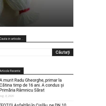
Cauta in articole …
Articole Recente:
A murit Radu Gheorghe, primar la
Cătina timp de 16 ani. A condus și
Primăria Râmnicu Sărat
aug. 8, 2026
(FOTO) Asfaltări în Cislău, pe DN 10.