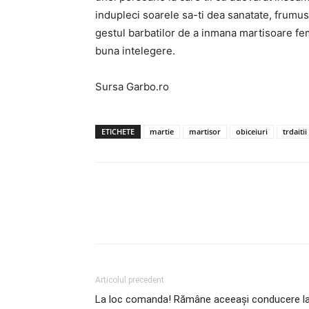
indupleci soarele sa-ti dea sanatate, frumuset
gestul barbatilor de a inmana martisoare fe
buna intelegere.
Sursa Garbo.ro
ETICHETE
martie
martisor
obiceiuri
trdaitii
Articolul precedent
La loc comanda! Rămâne aceeași conducere l