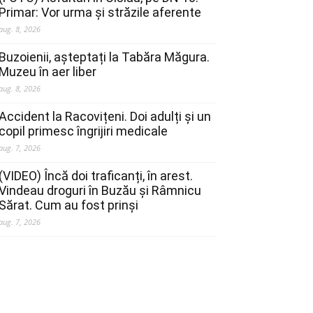
Primar: Vor urma și străzile aferente
aug. 8, 2026
Buzoienii, așteptați la Tabăra Măgura.
Muzeu în aer liber
aug. 8, 2026
Accident la Racovițeni. Doi adulți și un
copil primesc îngrijiri medicale
aug. 7, 2026
(VIDEO) Încă doi traficanți, în arest.
Vindeau droguri în Buzău și Râmnicu
Sărat. Cum au fost prinși
aug. 7, 2026