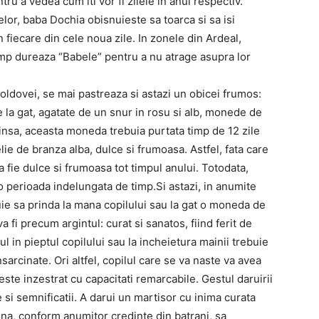
tru a vedea cum iti vor fi zilele in anul respectiv.
or, baba Dochia obisnuieste sa toarca si sa isi
 fiecare din cele noua zile. In zonele din Ardeal,
imp dureaza “Babele” pentru a nu atrage asupra lor
dovei, se mai pastreaza si astazi un obicei frumos:
 la gat, agatate de un snur in rosu si alb, monede de
 insa, aceasta moneda trebuia purtata timp de 12 zile
ie de branza alba, dulce si frumoasa. Astfel, fata care
fie dulce si frumoasa tot timpul anului. Totodata,
 perioada indelungata de timp.Si astazi, in anumite
ie sa prinda la mana copilului sau la gat o moneda de
a fi precum argintul: curat si sanatos, fiind ferit de
l in pieptul copilului sau la incheietura mainii trebuie
sarcinate. Ori altfel, copilul care se va naste va avea
te inzestrat cu capacitati remarcabile. Gestul daruirii
e si semnificatii. A darui un martisor cu inima curata
mna, conform anumitor credinte din batrani, sa