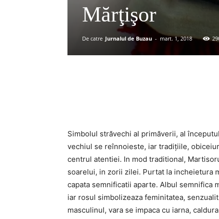
Mărţişor
De catre
Jurnalul de Buzau
-
mart. 1, 2018
29
Acțiune
Simbolul străvechi al primăverii, al începutul
vechiul se reînnoieste, iar tradițiile, obiceiu
centrul atentiei. In mod traditional, Martisor
soarelui, in zorii zilei. Purtat la incheietura 
capata semnificatii aparte. Albul semnifica m
iar rosul simbolizeaza feminitatea, senzualit
masculinul, vara se impaca cu iarna, caldura