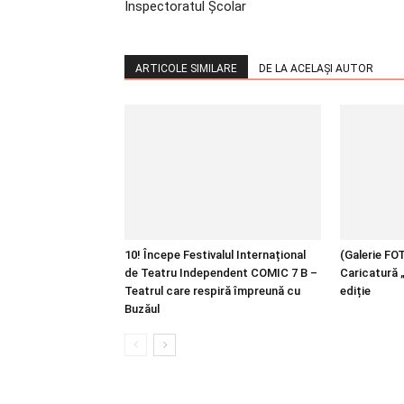
Inspectoratul Școlar
ARTICOLE SIMILARE
DE LA ACELAȘI AUTOR
10! Începe Festivalul Internațional
(Galerie FOT
de Teatru Independent COMIC 7 B –
Caricatură 
Teatrul care respiră împreună cu
ediție
Buzăul