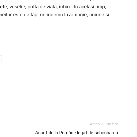
e, veselie, pofta de viata, iubire. In acelasi timp,
meilor este de fapt un indemn la armonie, uniune si
Articolul următor
a
Anunț de la Primărie legat de schimbarea