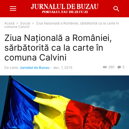
Acasă
Social
Ziua Naţională a României, sărbătorită ca la carte în
comuna Calvini
Ziua Naţională a României,
sărbătorită ca la carte în
comuna Calvini
280
0
De catre
Jurnalul de Buzau
-
dec. 1, 2015