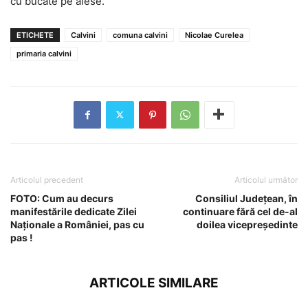
cu bucate pe alese.
ETICHETE
Calvini
comuna calvini
Nicolae Curelea
primaria calvini
Articolul precedent
Articolul următor
FOTO: Cum au decurs
Consiliul Județean, în
manifestările dedicate Zilei
continuare fără cel de-al
Naționale a României, pas cu
doilea vicepreședinte
pas !
ARTICOLE SIMILARE