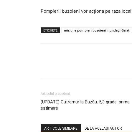
Pompierii buzoieni vor acționa pe raza local
ETICHETE
misiune pompieri buzoieni inundații Galați
Articolul precedent
(UPDATE) Cutremur la Buzău. 5,3 grade, prima
estimare
ARTICOLE SIMILARE
DE LA ACELAȘI AUTOR