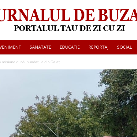
VENIMENT
SANATATE
EDUCATIE
REPORTAJ
SOCIAL
Jurnalul
o misiune după inundațiile din Galați
de
Buzau