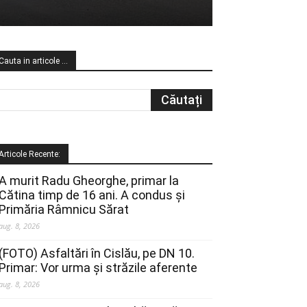
Cauta in articole …
Articole Recente:
A murit Radu Gheorghe, primar la
Cătina timp de 16 ani. A condus și
Primăria Râmnicu Sărat
aug. 8, 2026
(FOTO) Asfaltări în Cislău, pe DN 10.
Primar: Vor urma și străzile aferente
aug. 8, 2026