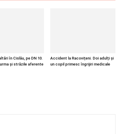
tări în Cislău, pe DN 10.
Accident la Racovițeni. Doi adulți și
urma și străzile aferente
un copil primesc îngrijiri medicale