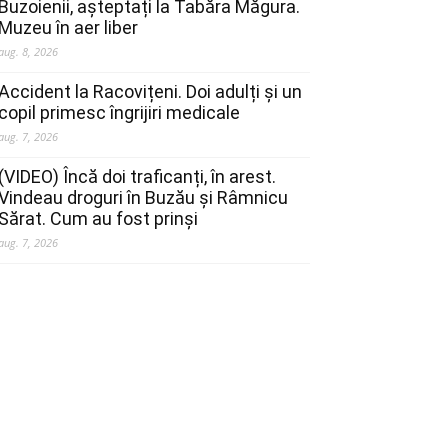
Buzoienii, așteptați la Tabăra Măgura.
Muzeu în aer liber
aug. 8, 2026
Accident la Racovițeni. Doi adulți și un
copil primesc îngrijiri medicale
aug. 7, 2026
(VIDEO) Încă doi traficanți, în arest.
Vindeau droguri în Buzău și Râmnicu
Sărat. Cum au fost prinși
aug. 7, 2026