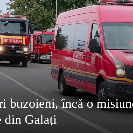
i buzoieni, încă o misiun
 din Galați