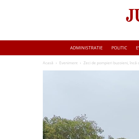
ADMINISTRATIE
POLITIC
E
Acasă
Eveniment
Zeci de pompieri buzoieni, încă 