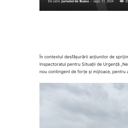
De catre
Jurnalul de Buzau
-
sept. 17, 2024
2
Acțiune
În contextul desfășurării acțiunilor de sprij
Inspectoratul pentru Situații de Urgență „Ne
nou contingent de forțe și mijloace, pentru 