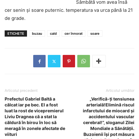
Sâmbătă vom avea însă
cer senin și soare puternic. temperatura va urca până la 21
de grade.
ETICHETE
buzau
cald
cer înnorat
soare
Articolul precedent
Articolul următor
Prefectul Gabriel Baltă a
„Verifică-ți tensiunea
călcat iar pe bec. El a fost
arterială!Elimină riscul
luat la rost de vicepremierul
infarctului de miocard și
Liviu Dragnea că a stat la
accidentului vascular
căldură în birou în loc să
cerebral!”, sloganul Zilei
meragă în zonele afectate de
Mondiale a Sănătății.
viituri
Buzoienii își pot măsura