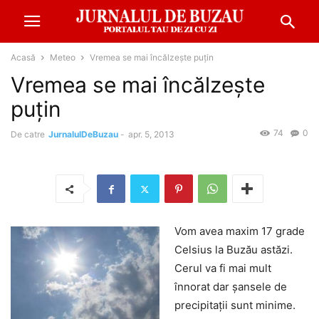
Acasă
Meteo
Vremea se mai încălzește puțin
Vremea se mai încălzește
puțin
74
0
De catre
JurnalulDeBuzau
-
apr. 5, 2013
Vom avea maxim 17 grade
Celsius la Buzău astăzi.
Cerul va fi mai mult
înnorat dar șansele de
precipitații sunt minime.