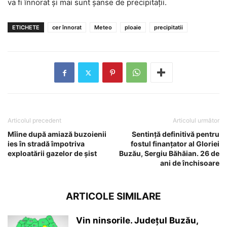
va fi înnorat și mai sunt șanse de precipitații.
ETICHETE
cer înnorat
Meteo
ploaie
precipitatii
Articolul precedent
Articolul următor
Mîine după amiază buzoienii
Sentință definitivă pentru
ies în stradă împotriva
fostul finanţator al Gloriei
exploatării gazelor de șist
Buzău, Sergiu Băhăian. 26 de
ani de închisoare
ARTICOLE SIMILARE
Vin ninsorile. Județul Buzău,