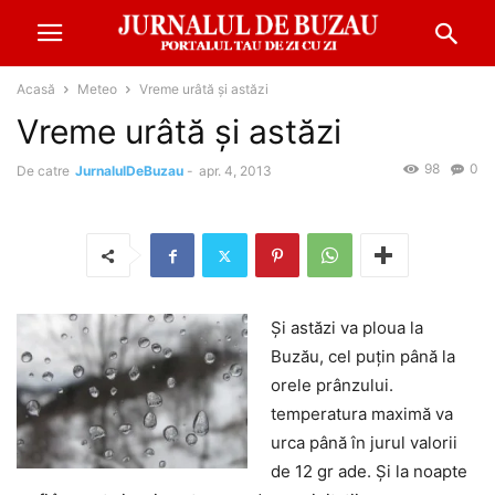
Acasă
Meteo
Vreme urâtă și astăzi
Vreme urâtă și astăzi
98
0
De catre
JurnalulDeBuzau
-
apr. 4, 2013
Și astăzi va ploua la
Buzău, cel puțin până la
orele prânzului.
temperatura maximă va
urca până în jurul valorii
de 12 gr ade. Și la noapte