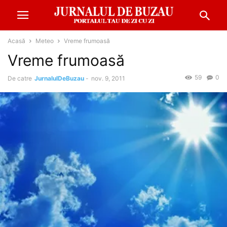
Acasă
Meteo
Vreme frumoasă
Vreme frumoasă
59
0
De catre
JurnalulDeBuzau
-
nov. 9, 2011