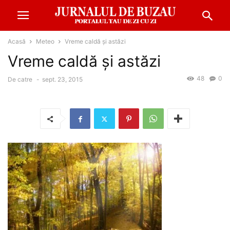
Acasă
Meteo
Vreme caldă şi astăzi
Vreme caldă şi astăzi
48
0
De catre
-
sept. 23, 2015