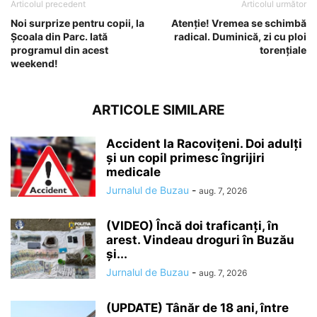
Articolul precedent
Articolul următor
Noi surprize pentru copii, la
Atenție! Vremea se schimbă
Școala din Parc. Iată
radical. Duminică, zi cu ploi
programul din acest
torențiale
weekend!
ARTICOLE SIMILARE
Accident la Racovițeni. Doi adulți
și un copil primesc îngrijiri
medicale
Jurnalul de Buzau
-
aug. 7, 2026
(VIDEO) Încă doi traficanți, în
arest. Vindeau droguri în Buzău
și...
Jurnalul de Buzau
-
aug. 7, 2026
(UPDATE) Tânăr de 18 ani, între