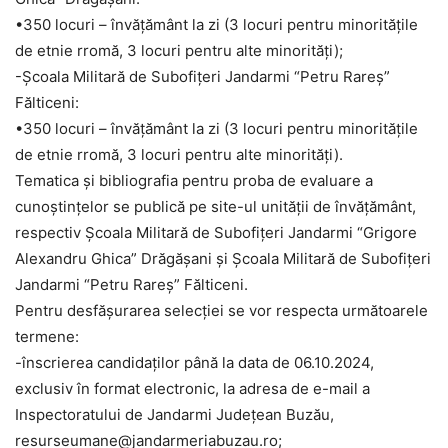
•350 locuri – învăţământ la zi (3 locuri pentru minorităţile
de etnie rromă, 3 locuri pentru alte minorităţi);
-Școala Militară de Subofiţeri Jandarmi “Petru Rareș”
Fălticeni:
•350 locuri – învăţământ la zi (3 locuri pentru minorităţile
de etnie rromă, 3 locuri pentru alte minorităţi).
Tematica și bibliografia pentru proba de evaluare a
cunoștințelor se publică pe site-ul unității de învățământ,
respectiv Şcoala Militară de Subofiţeri Jandarmi “Grigore
Alexandru Ghica” Drăgăşani și Şcoala Militară de Subofiţeri
Jandarmi “Petru Rareş” Fălticeni.
Pentru desfăşurarea selecţiei se vor respecta următoarele
termene:
-înscrierea candidaților până la data de 06.10.2024,
exclusiv în format electronic, la adresa de e-mail a
Inspectoratului de Jandarmi Județean Buzău,
resurseumane@jandarmeriabuzau.ro;