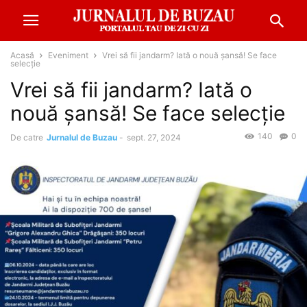
Acasă
Eveniment
Vrei să fii jandarm? Iată o nouă șansă! Se face
selecție
Vrei să fii jandarm? Iată o
nouă șansă! Se face selecție
140
0
De catre
Jurnalul de Buzau
-
sept. 27, 2024