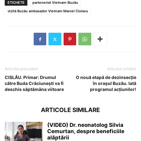
ETICHETE
parteneriat Vietnam-Buzău
vizită Buzău ambasador Vietnam Marcel Ciolacu
Articolul precedent
Articolul următor
CISLĂU. Primar: Drumul
O nouă etapă de dezinsecție
către Buda Crăciunești va fi
în orașul Buzău. Iată
deschis săptămâna viitoare
programul acțiunilor!
ARTICOLE SIMILARE
(VIDEO) Dr. neonatolog Silvia
Cemurtan, despre beneficiile
alăptării