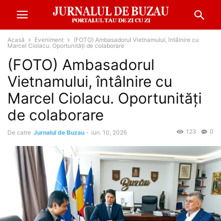
Acasă
Eveniment
(FOTO) Ambasadorul Vietnamului, întâlnire cu
Marcel Ciolacu. Oportunități de colaborare
(FOTO) Ambasadorul
Vietnamului, întâlnire cu
Marcel Ciolacu. Oportunități
de colaborare
123
0
De catre
Jurnalul de Buzau
-
iun. 10, 2026