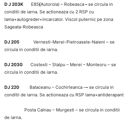
D J 203K
E85
(
Autorola) – Robeasca
–
se circula in
conditii de iarna. Se actioneaza cu 2 RSP cu
lama+autogreder+incarcator. Viscol puternic pe zona
Sageata-Robeasca
DJ 205
Vernesti-Merei-Pietroasele-Naieni – se
circula in conditii de iarna.
DJ 203G
Costesti – Stalpu – Merei – Monteoru – se
circula in conditii de iarna.
DJ 220
Balaceanu – Cochirleanca –
–
se circula in
conditii de iarna. Se actioneaza cu RSP lama+antiderapant
Posta Calnau – Murgesti – se circula in conditii
de iarna.