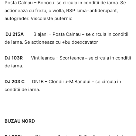
Posta Calnau – Bobocu se circula in conditii de iarna. Se
actioneaza cu freza, o wolla, RSP lama+antiderapant,
autogreder. Viscoleste puternic
DJ 215A
Blajani – Posta Calnau – se circula in conditii
de iarna. Se actioneaza cu +buldoexcavator
DJ 103R
Vintileanca – Scorteanca
–
se circula in conditii
de iarna.
DJ 203 C
DN1B – Clondiru-M.Banului – se circula in
conditii de iarna.
BUZAU NORD