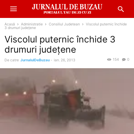
Acasă
Administratie
Consiliul Judetean
Viscolul puternic închide
3 drumuri județene
Viscolul puternic închide 3
drumuri județene
154
0
De catre
JurnalulDeBuzau
-
ian. 26, 2013