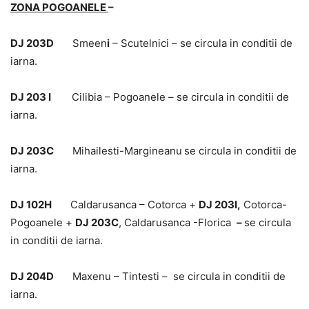
ZONA POGOANELE
–
DJ 203D
Smeen
i
– Scutelnici – se circula in conditii de
iarna.
DJ 203 I
Cilibia – Pogoanele – se circula in conditii de
iarna.
DJ 203C
Mihailesti-Margineanu
se circula in conditii de
iarna.
DJ 102H
Caldarusanca – Cotorca +
DJ 203I,
Cotorca-
Pogoanele +
DJ 203C
, Caldarusanca -Florica
–
se circula
in conditii de iarna.
DJ 204D
Maxenu – Tintesti – se circula in conditii de
iarna.