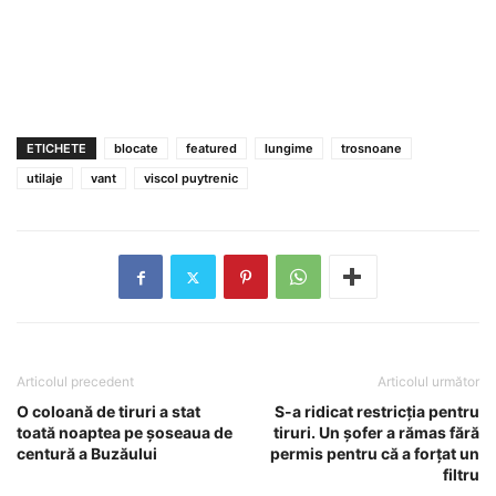
ETICHETE
blocate
featured
lungime
trosnoane
utilaje
vant
viscol puytrenic
Articolul precedent
Articolul următor
O coloană de tiruri a stat
S-a ridicat restricția pentru
toată noaptea pe șoseaua de
tiruri. Un șofer a rămas fără
centură a Buzăului
permis pentru că a forțat un
filtru