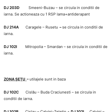
DJ 203D
Smeeni-Buzau – se circula in conditii de
iarna. Se actioneaza cu 1 RSP lama+antiderapant
DJ 214A
Caragele – Rusetu
–
se circula in conditii de
iarna.
DJ 102I
Mitropolia – Smardan – se circula in conditii de
iarna.
ZONA ŞEŢU
–
utilajele sunt in baza
DJ 102C
Cislău – Buda Craciunesti – se circula in
conditii de iarna.
DJ 102B
Cislau – Calvini-Zeletin +
DJ 102L,
Calvini –