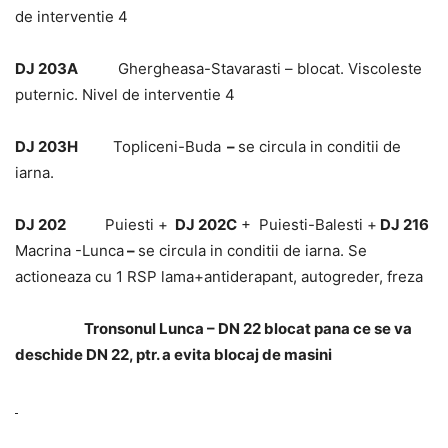
de interventie 4
DJ 203A
Ghergheasa-Stavarasti – blocat. Viscoleste
puternic. Nivel de interventie 4
DJ 203H
Topliceni-Buda
–
se circula in conditii de
iarna.
DJ 202
Puiesti +
DJ 202C
+ Puiesti-Balesti +
DJ 216
Macrina -Lunca
–
se circula in conditii de iarna. Se
actioneaza cu 1 RSP lama+antiderapant, autogreder, freza
Tronsonul Lunca – DN 22 blocat pana ce se va
deschide DN 22, ptr. a evita blocaj de masini