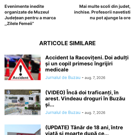
Evenimente inedite
Mai multe scoli din judet,
organizate de Muzeul
inchise. Profesorii navetisti
Județean pentru a marca
nu pot ajunge la ore
,,Zilele Femeii”
ARTICOLE SIMILARE
Accident la Racovițeni. Doi adulți
și un copil primesc îngrijiri
medicale
Jurnalul de Buzau
-
aug. 7, 2026
(VIDEO) Încă doi traficanți, în
arest. Vindeau droguri în Buzău
și...
Jurnalul de Buzau
-
aug. 7, 2026
(UPDATE) Tânăr de 18 ani, între
viață și moarte după ce...