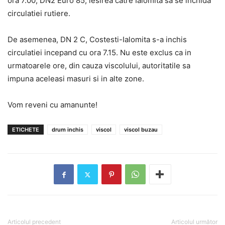
ora 7.00, DN2 Euro 85, iesirea catre Ialomita sa se inchida
circulatiei rutiere.
De asemenea, DN 2 C, Costesti-Ialomita s-a inchis
circulatiei incepand cu ora 7.15. Nu este exclus ca in
urmatoarele ore, din cauza viscolului, autoritatile sa
impuna aceleasi masuri si in alte zone.
Vom reveni cu amanunte!
ETICHETE
drum inchis
viscol
viscol buzau
Articolul precedent
Articolul următor