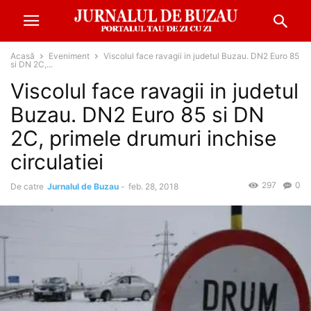
Acasă
Eveniment
Viscolul face ravagii in judetul Buzau. DN2 Euro 85
si DN 2C,...
Viscolul face ravagii in judetul
Buzau. DN2 Euro 85 si DN
2C, primele drumuri inchise
circulatiei
297
0
De catre
Jurnalul de Buzau
-
feb. 28, 2018