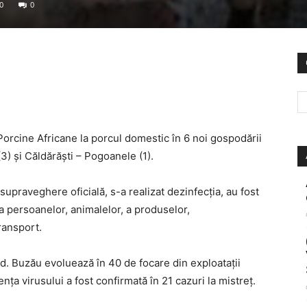
0
0
Porcine Africane la porcul domestic în 6 noi gospodării
3) și Căldărăști – Pogoanele (1).
upraveghere oficială, s-a realizat dezinfecția, au fost
ia persoanelor, animalelor, a produselor,
ransport.
ud. Buzău evoluează în 40 de focare din exploatații
nța virusului a fost confirmată în 21 cazuri la mistreț.