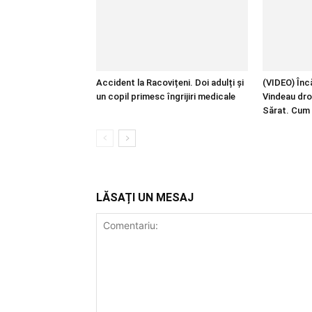
Accident la Racovițeni. Doi adulți și
(VIDEO) Încă
un copil primesc îngrijiri medicale
Vindeau dro
Sărat. Cum 
LĂSAȚI UN MESAJ