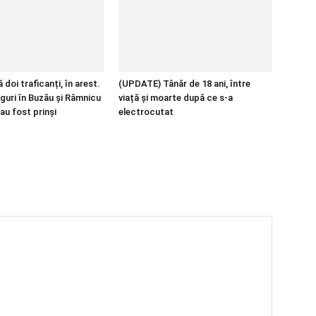
 doi traficanți, în arest.
(UPDATE) Tânăr de 18 ani, între
guri în Buzău și Râmnicu
viață și moarte după ce s-a
au fost prinși
electrocutat