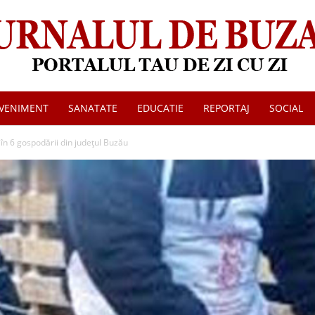
VENIMENT
SANATATE
EDUCATIE
REPORTAJ
SOCIAL
Jurnalul
 în 6 gospodării din județul Buzău
de
Buzau