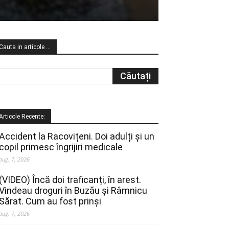
Cauta in articole …
Articole Recente:
Accident la Racovițeni. Doi adulți și un
copil primesc îngrijiri medicale
aug. 7, 2026
(VIDEO) Încă doi traficanți, în arest.
Vindeau droguri în Buzău și Râmnicu
Sărat. Cum au fost prinși
aug. 7, 2026