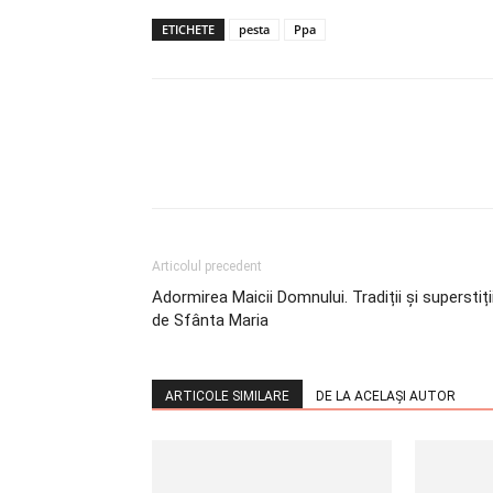
ETICHETE
pesta
Ppa
Articolul precedent
Adormirea Maicii Domnului. Tradiții și superstiți
de Sfânta Maria
ARTICOLE SIMILARE
DE LA ACELAȘI AUTOR