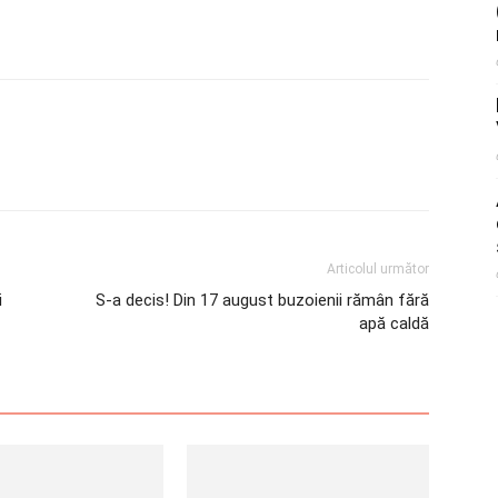
Articolul următor
i
S-a decis! Din 17 august buzoienii rămân fără
apă caldă