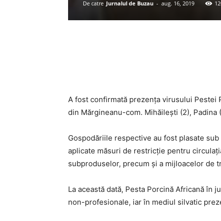
De catre
Jurnalul de Buzau
-
aug. 16, 2019
12
Acțiune
A fost confirmată prezența virusului Pestei 
din Mărgineanu-com. Mihăilești (2), Padina (
Gospodăriile respective au fost plasate sub s
aplicate măsuri de restricție pentru circulaț
subproduselor, precum și a mijloacelor de t
La această dată, Pesta Porcină Africană în j
non-profesionale, iar în mediul silvatic preze