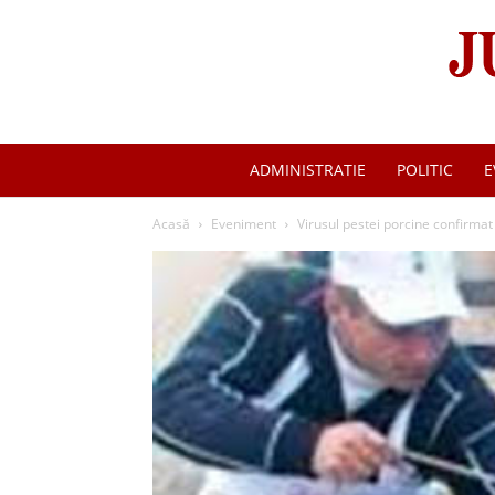
ADMINISTRATIE
POLITIC
E
Acasă
Eveniment
Virusul pestei porcine confirmat