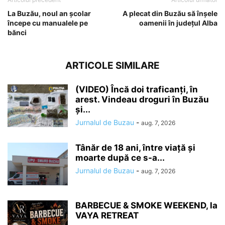
La Buzău, noul an școlar
A plecat din Buzău să înșele
începe cu manualele pe
oamenii în județul Alba
bănci
ARTICOLE SIMILARE
(VIDEO) Încă doi traficanți, în
arest. Vindeau droguri în Buzău
și...
Jurnalul de Buzau
-
aug. 7, 2026
Tânăr de 18 ani, între viață și
moarte după ce s-a...
Jurnalul de Buzau
-
aug. 7, 2026
BARBECUE & SMOKE WEEKEND, la
VAYA RETREAT