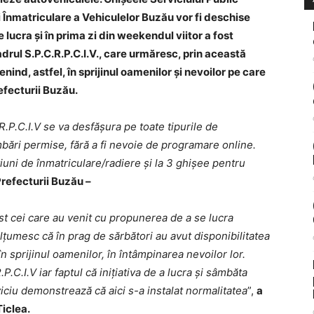
nmatriculare a Vehiculelor Buzău vor fi deschise
ucra și în prima zi din weekendul viitor a fost
adrul S.P.C.R.P.C.I.V., care urmăresc, prin această
ind, astfel, în sprijinul oamenilor și nevoilor pe care
efecturii Buzău.
R.P.C.I.V se va desfășura pe toate tipurile de
imbări permise, fără a fi nevoie de programare online.
iuni de înmatriculare/radiere și la 3 ghișee pentru
Prefecturii Buzău –
ost cei care au venit cu propunerea de a se lucra
mulțumesc că în prag de sărbători au avut disponibilitatea
 în sprijinul oamenilor, în întâmpinarea nevoilor lor.
.C.I.V iar faptul că inițiativa de a lucra și sâmbăta
rviciu demonstrează că aici s-a instalat normalitatea
”,
a
Țiclea.