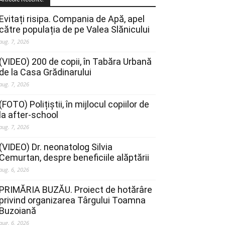
Evitați risipa. Compania de Apă, apel
către populația de pe Valea Slănicului
aug. 7, 2026
(VIDEO) 200 de copii, în Tabăra Urbană
de la Casa Grădinarului
aug. 7, 2026
(FOTO) Polițiștii, în mijlocul copiilor de
la after-school
aug. 7, 2026
(VIDEO) Dr. neonatolog Silvia
Cemurtan, despre beneficiile alăptării
aug. 6, 2026
PRIMĂRIA BUZĂU. Proiect de hotărâre
privind organizarea Târgului Toamna
Buzoiană
aug. 6, 2026