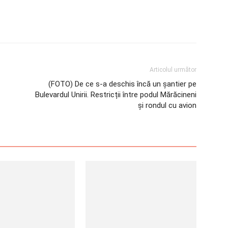
Articolul următor
(FOTO) De ce s-a deschis încă un șantier pe
Bulevardul Unirii. Restricții între podul Mărăcineni
și rondul cu avion