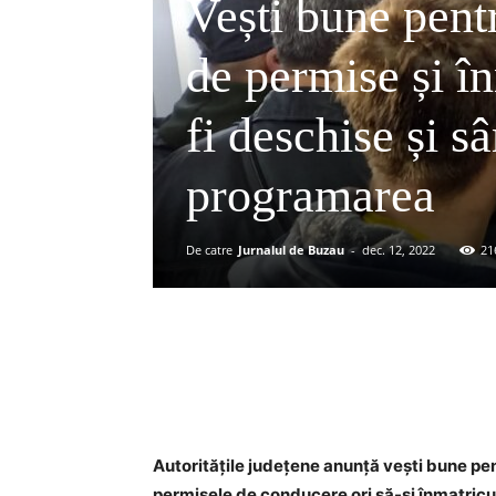
Vești bune pent
de permise și în
fi deschise și s
programarea
De catre
Jurnalul de Buzau
-
dec. 12, 2022
21
Acțiune
Autoritățile județene anunță vești bune pen
permisele de conducere ori să-și înmatricu