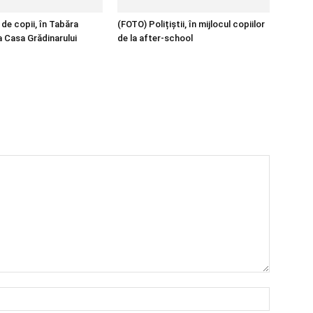
de copii, în Tabăra
(FOTO) Polițiștii, în mijlocul copiilor
a Casa Grădinarului
de la after-school