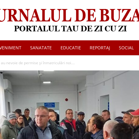
VENIMENT
SANATATE
EDUCATIE
REPORTAJ
SOCIAL
Jurnalul
au nevoie de permise și înmatriculări noi....
de
Buzau