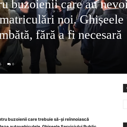
ru buzoienii care au nevo
matriculări noi. Ghișeele
âmbătă, fără a fi necesară
6
0
tru buzoienii care trebuie să-și reînnoiască
leze autovehiculele. Ghișeele Serviciului Public