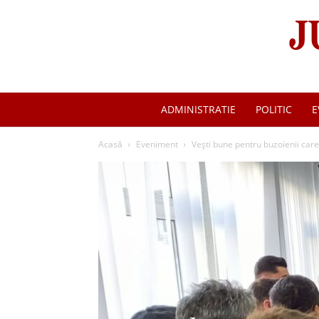
ADMINISTRATIE
POLITIC
E
Acasă
Eveniment
Vești bune pentru buzoienii care 