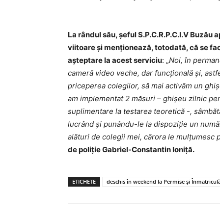
La rândul său, șeful S.P.C.R.P.C.I.V Buzău a
viitoare și menționează, totodată, că se fa
așteptare la acest serviciu
: „
Noi, în perman
cameră video veche, dar funcțională și, astfel
priceperea colegilor, să mai activăm un ghi
am implementat 2 măsuri – ghișeu zilnic pent
suplimentare la testarea teoretică -, sâmbăta
lucrând și punându-le la dispoziție un număr
alături de colegii mei, cărora le mulțumesc p
de poliție Gabriel-Constantin Ioniță.
ETICHETE
deschis în weekend la Permise și Înmatricul