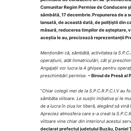
Comunitar Regim Permise de Conducere și Î
sâmbătă, 17 decembrie. Propunerea de a se l
lansată, de această dată, de polițiștii din c
măsură, reducerea timpilor de așteptare, ven
aceștia le au, precizează reprezentanții Pr
Menționăm că, sâmbătă, activitatea la S.P.C.
operațiuni, atât înmatriculări, cât și presch
Angajații vor lucra la 4 ghișee pentru operaț
preschimbări permise.
– Biroul de Presă al 
”
Chiar colegii mei de la S.P.C.R.P.C.I.V au f
sâmbăta viitoare. Le susțin inițiativa și le 
de a lucra în ziua lor liberă, alegând să vină
Apreciez atmosfera care s-a creat la S.P.C.R.P
viitoare vine chiar din interiorul acestui se
declarat prefectul județului Buzău, Daniel 