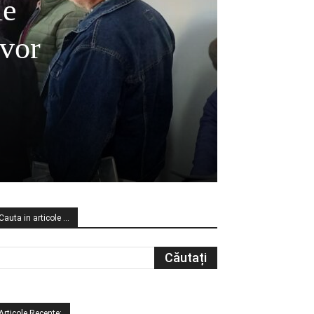
ie
 vor
Cauta in articole …
Articole Recente: