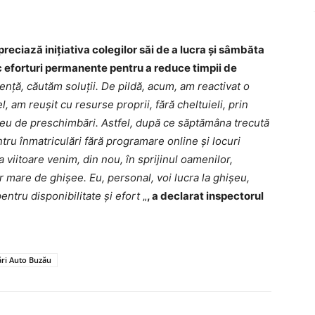
preciază inițiativa colegilor săi de a lucra și sâmbăta
c eforturi permanente pentru a reduce timpii de
ență, căutăm soluții. De pildă, acum, am reactivat o
, am reușit cu resurse proprii, fără cheltuieli, prin
șeu de preschimbări. Astfel, după ce săptămâna trecută
ru înmatriculări fără programare online și locuri
 viitoare venim, din nou, în sprijinul oamenilor,
 mare de ghișee. Eu, personal, voi lucra la ghișeu,
entru disponibilitate și efort
„
, a declarat inspectorul
ări Auto Buzău