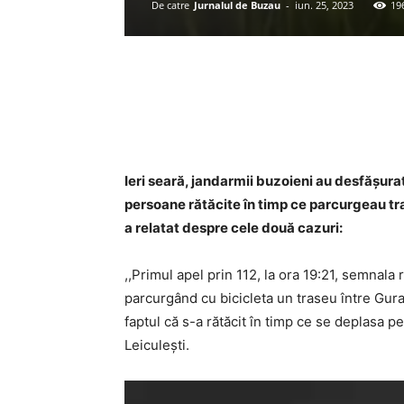
De catre
Jurnalul de Buzau
-
iun. 25, 2023
19
Acțiune
Ieri seară, jandarmii buzoieni au desfășur
persoane rătăcite în timp ce parcurgeau tra
a relatat despre cele două cazuri:
,,Primul apel prin 112, la ora 19:21, semnala 
parcurgând cu bicicleta un traseu între Gura
faptul că s-a rătăcit în timp ce se deplasa p
Leiculești.