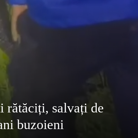
rătăciți, salvați de
ani buzoieni