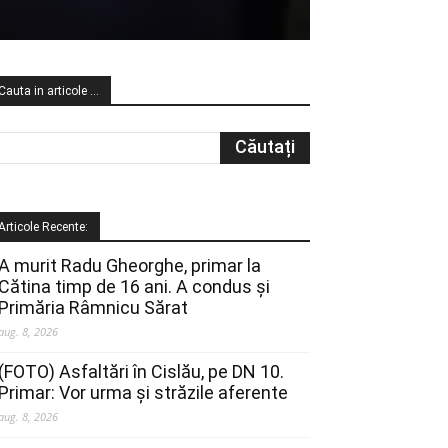
Cauta in articole …
Articole Recente:
A murit Radu Gheorghe, primar la
Cătina timp de 16 ani. A condus și
Primăria Râmnicu Sărat
aug. 8, 2026
(FOTO) Asfaltări în Cislău, pe DN 10.
Primar: Vor urma și străzile aferente
aug. 8, 2026