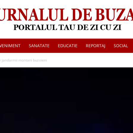
VENIMENT
SANATATE
EDUCATIE
REPORTAJ
SOCIAL
Jurnalul
 de jandarmii montani buzoieni
de
Buzau