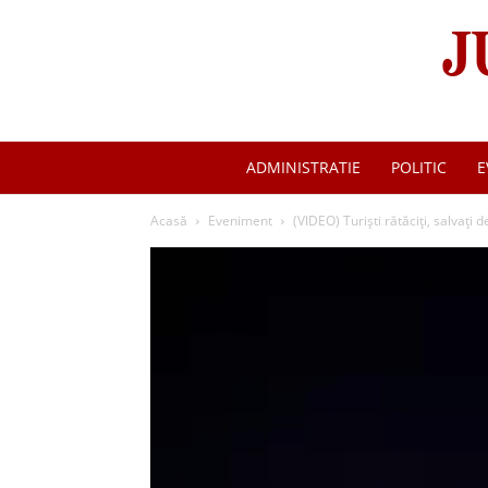
ADMINISTRATIE
POLITIC
E
Acasă
Eveniment
(VIDEO) Turiști rătăciți, salvați