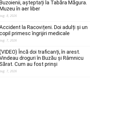
Buzoienii, așteptați la Tabăra Măgura.
Muzeu în aer liber
aug. 8, 2026
Accident la Racovițeni. Doi adulți și un
copil primesc îngrijiri medicale
aug. 7, 2026
(VIDEO) Încă doi traficanți, în arest.
Vindeau droguri în Buzău și Râmnicu
Sărat. Cum au fost prinși
aug. 7, 2026