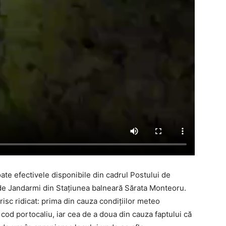
oate efectivele disponibile din cadrul Postului de
e Jandarmi din Stațiunea balneară Sărata Monteoru.
risc ridicat: prima din cauza condițiilor meteo
od portocaliu, iar cea de a doua din cauza faptului că