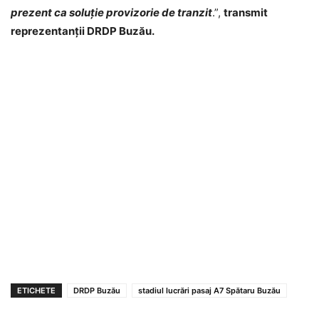
prezent ca soluție provizorie de tranzit
.”,
transmit
reprezentanții DRDP Buzău.
ETICHETE
DRDP Buzău
stadiul lucrări pasaj A7 Spătaru Buzău