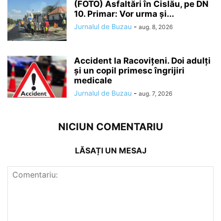
(FOTO) Asfaltări în Cislău, pe DN
10. Primar: Vor urma și...
Jurnalul de Buzau
-
aug. 8, 2026
Accident la Racovițeni. Doi adulți
și un copil primesc îngrijiri
medicale
Jurnalul de Buzau
-
aug. 7, 2026
NICIUN COMENTARIU
LĂSAȚI UN MESAJ