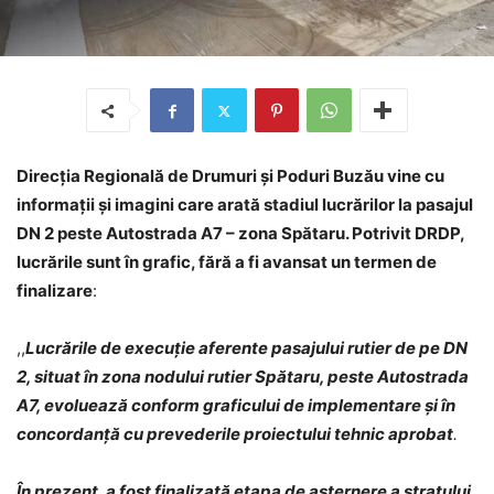
Direcția Regională de Drumuri și Poduri Buzău vine cu
informații și imagini care arată stadiul lucrărilor la pasajul
DN 2 peste Autostrada A7 – zona Spătaru. Potrivit DRDP,
lucrările sunt în grafic, fără a fi avansat un termen de
finalizare
:
,,
Lucrările de execuție aferente pasajului rutier de pe DN
2, situat în zona nodului rutier Spătaru, peste Autostrada
A7, evoluează conform graficului de implementare și în
concordanță cu prevederile proiectului tehnic aprobat
.
În prezent, a fost finalizată etapa de așternere a stratului