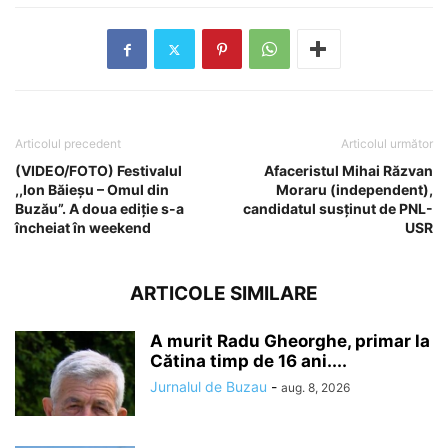
Articolul precedent
Articolul următor
(VIDEO/FOTO) Festivalul
Afaceristul Mihai Răzvan
,,Ion Băieșu – Omul din
Moraru (independent),
Buzău”. A doua ediție s-a
candidatul susținut de PNL-
încheiat în weekend
USR
ARTICOLE SIMILARE
A murit Radu Gheorghe, primar la
Cătina timp de 16 ani....
Jurnalul de Buzau
-
aug. 8, 2026