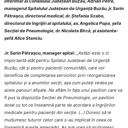
interimar al Consiliului Județean Buzău, Adrian Petre,
managerul Spitalului Județean de Urgență Buzău, jr. Sorin
Pătrașcu, directorul medical, dr. Ștefania Szabo,
directorul de îngrijiri al spitalului, as. Angelica Popa, șefa
Secției de Pneumologie, dr. Nicoleta Bîrcă, și asistenta-
șefă Alice Stanciu.
Jr. Sorin Pătrașcu, manager spital:
,,
Astăzi este o zi
importantă atât pentru Spitalul Județean de Urgență
Buzău, cât și pentru pacienții comunității, care vor
beneficia de completarea serviciilor prin reorganizarea
spitalului și a anumitor secții, așa cum puteți vedea pe
acele panouri afișate. Ne aflăm în fața unui pavilion care va
fi pus la dispoziția Secției de Pneumologie, un pavilion
dotat cu tot ce înseamnă parte de acordare a îngrijirilor
medicale pentru pacienții din secție. (…) Doresc să le
mulțumesc tuturor celor care s-au implicat în ceea ce
înseamnă aceste amenajări. Aș mai vrea să mulțumesc