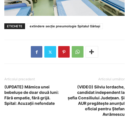
ETICHETE
extindere secție pneumologie Spitalul Gârlași
Articolul precedent
Articolul următor
(UPDATE) Mămica unei
(VIDEO) Silviu Iordache,
bebelușe de doar două luni:
candidat independent la
Fără empatie, fără grijă.
șefia Consiliului Județean. Și
Spital: Acuzații nefondate
AUR pregătește anunțul
oficial pentru Ștefan
Avrămescu