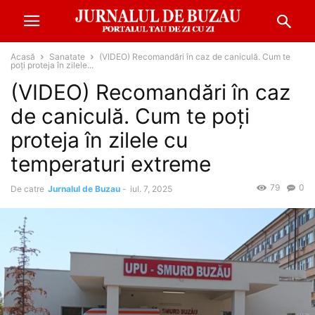
Acasă
Sanatate
(VIDEO) Recomandări în caz de caniculă. Cum te
poți proteja în zilele...
(VIDEO) Recomandări în caz
de caniculă. Cum te poți
proteja în zilele cu
temperaturi extreme
79
0
De catre
Jurnalul de Buzau
-
iul. 7, 2025