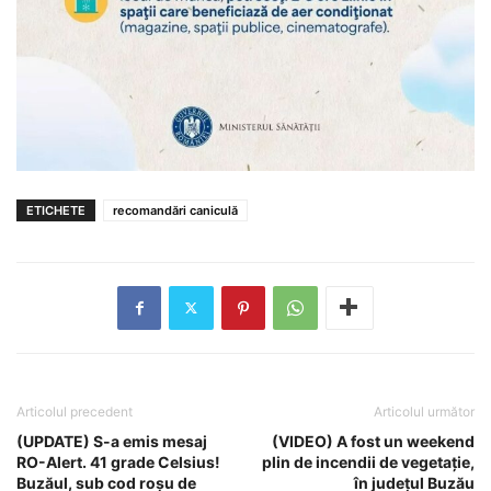
ETICHETE
recomandări caniculă
Articolul precedent
Articolul următor
(UPDATE) S-a emis mesaj
(VIDEO) A fost un weekend
RO-Alert. 41 grade Celsius!
plin de incendii de vegetație,
Buzăul, sub cod roșu de
în județul Buzău