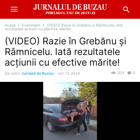
Acasă
Eveniment
(VIDEO) Razie în Grebănu și Râmnicelu. Iată
rezultatele acțiunii cu efective mărite!
(VIDEO) Razie în Grebănu și
Râmnicelu. Iată rezultatele
acțiunii cu efective mărite!
204
0
De catre
Jurnalul de Buzau
-
oct. 11, 2024