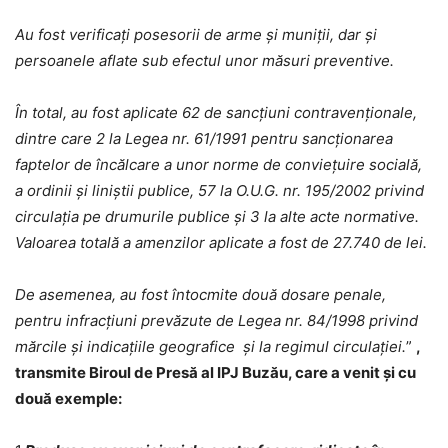
Au fost verificați posesorii de arme și muniții, dar și
persoanele aflate sub efectul unor măsuri preventive.
În total, au fost aplicate 62 de sancțiuni contravenționale,
dintre care 2 la Legea nr. 61/1991 pentru sancţionarea
faptelor de încălcare a unor norme de convieţuire socială,
a ordinii şi liniştii publice, 57 la O.U.G. nr. 195/2002 privind
circulaţia pe drumurile publice şi 3 la alte acte normative.
Valoarea totală a amenzilor aplicate a fost de 27.740 de lei.
De asemenea, au fost întocmite două dosare penale,
pentru infracțiuni prevăzute de Legea nr. 84/1998 privind
mărcile şi indicaţiile geografice și la regimul circulației.
”
,
transmite Biroul de Presă al IPJ Buzău, care a venit și cu
două exemple: