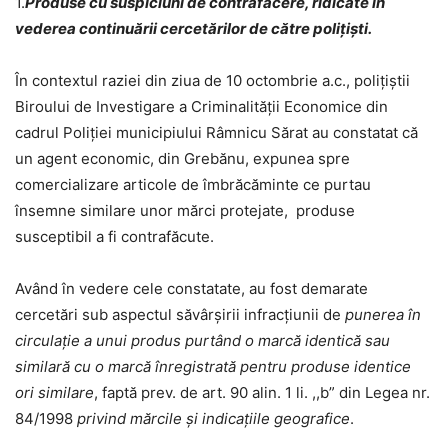
1.
Produse cu suspiciuni de contrafacere, ridicate în
vederea continuării cercetărilor de către poliţişti.
În contextul raziei din ziua de 10 octombrie a.c., poliţiştii
Biroului de Investigare a Criminalității Economice din
cadrul Poliției municipiului Râmnicu Sărat au constatat că
un agent economic, din Grebănu, expunea spre
comercializare articole de îmbrăcăminte ce purtau
însemne similare unor mărci protejate, produse
susceptibil a fi contrafăcute.
Având în vedere cele constatate, au fost demarate
cercetări sub aspectul săvârşirii infracţiunii de
punerea în
circulaţie a unui produs purtând o marcă identică sau
similară cu o marcă înregistrată pentru produse identice
ori similare
, faptă prev. de art. 90 alin. 1 li. ,,b” din Legea nr.
84/1998
privind mărcile şi indicaţiile geografice
.