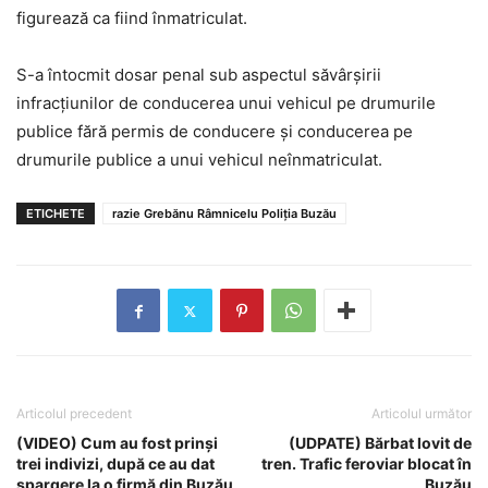
figurează ca fiind înmatriculat.
S-a întocmit dosar penal sub aspectul săvârșirii
infracțiunilor de conducerea unui vehicul pe drumurile
publice fără permis de conducere și conducerea pe
drumurile publice a unui vehicul neînmatriculat.
ETICHETE
razie Grebănu Râmnicelu Poliția Buzău
Articolul precedent
Articolul următor
(VIDEO) Cum au fost prinși
(UDPATE) Bărbat lovit de
trei indivizi, după ce au dat
tren. Trafic feroviar blocat în
spargere la o firmă din Buzău
Buzău