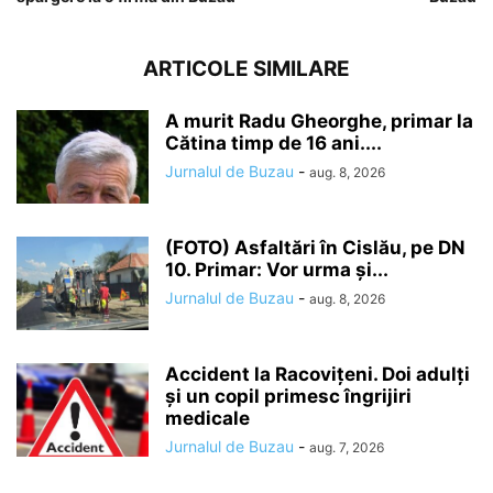
ARTICOLE SIMILARE
A murit Radu Gheorghe, primar la
Cătina timp de 16 ani....
Jurnalul de Buzau
-
aug. 8, 2026
(FOTO) Asfaltări în Cislău, pe DN
10. Primar: Vor urma și...
Jurnalul de Buzau
-
aug. 8, 2026
Accident la Racovițeni. Doi adulți
și un copil primesc îngrijiri
medicale
Jurnalul de Buzau
-
aug. 7, 2026